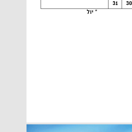
31
30
« יול