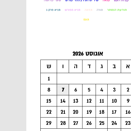
קבלה לעם
קנאה
שיר יסדותיו בההרי קודש
שערי קדושה
תודעת הנסתר
תורה
תזונה
תניא מפורש
תניא פרק ג
תעס
אוגוסט 2026
א
ב
ג
ד
ה
ו
ש
1
8
7
6
5
4
3
2
15
14
13
12
11
10
9
22
21
20
19
18
17
16
29
28
27
26
25
24
23