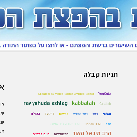
תגיות קבלה
אר
#YouCut
Created by Video Editor #Video Editor
rav yehuda ashlag
kabbalah
אוגו
Gottlieb
יולי 6
ברסלב
הסולם
zohar
בעל
בעל התניא
בריאות
יוני 6
הרב גוטליב
הרב יהודה ליב אשלג
הרב
מאי 6
הרב מיכאל מאור
התמודדות
חיים בריאים