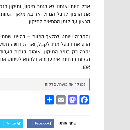
אבל היות ואנחנו לא בגמר תיקון, ותיקון ה
את הרצון לקבל הגדול, אז בא מלאך המוות
הרצון עד לזמן המתאים לתיקון.
והקב"ה שוחט למלאך המוות – דהיינו שתחי
הרע את הבעל מנת לקבל, ואז הקדושה תשלוט
יקרה רק בגמר התיקון. אומנם בזכות העבו
הזכות בבחינת איתערותא דלתתא לשחוט את יצר
אמן.
זמן קריאה מוערך:
2 דקות
Share
Mastodon
Email
Facebook
שתף אותנו
Twitter
Facebook