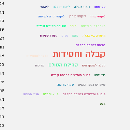
אפרי
טלזסטון
לימוד קבלה
לימודי קבלה
ליקוטי
מרץ 
ליקוטי מוהרן
ליקוטי מוהר
ליקוטי תורה לקריאה
פברו
מאמר לסיום הזוהר
מוהר
מוזיקה חסידית קבלית
ינוא
מושגים ב- קבלה
נחמן
נשים
עשר הספירות
דצמב
פתיחה לחכמת הקבלה
נובמ
קבלה וחסידות
אוקט
קבלה למתחילים
ספט
קהילת הסולם
קבלה למתקדמים
קליפות
אוגו
רבי נחמן
רבנים מומלצים בחכמת קבלה
יולי 5
שיעורים בספר התניא
שערי קדושה
יוני 5
תובנות וחידודים בחכמת הקבלה
תניא וקבלה
תניא מפורש
מאי 5
תעס
אפרי
מרץ 
פברו