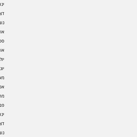
ינוא
דצמב
נובמ
אוקט
ספט
אוגו
יולי 4
יוני 4
מאי 4
אפרי
מרץ 
פברו
ינוא
דצמב
נובמ