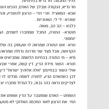
פניני החכמה: חד גדיא בפנימיות.
חד גדיא, הנקודה שבלב של האדם, הנפש השכל
אבא- המאציל. תרי זוזי – הרצון להשפיע והרצו
שונרא- לי לי, האנוכיות.
כלבא – הב הב, גאווה.
חוטרא- התורה, החבל שמחברו לשמים, ה
ינחמוני.
נורא- אש התורה שמראה לו שעוסק בה שלא 
הקדושה, אבל מצד שני מדרגה גדולה שמראה 
מיא – מי התורה בבחינת הלשמה שמביאים אות
תורא- השור מידת הדין, דין קשה, אחרי שב
אולי השור בבחינתך "אלה אלוהיך ישראל" די
לכן כשהאדם הגיע לתורה לשמה מגלים לו א
לצדיקים נראה כהר גבוה, כל הגדול מחברו יצרו
השוחט – האדם שמתגבר על הדין ושוחט את 
החי. את הרצון לאור החכמה האלוקי לא מטעם