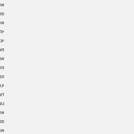
אוקט
ספט
אוגו
יולי 3
יוני 3
מאי 3
אפרי
מרץ 
פברו
ינוא
דצמב
נובמ
אוקט
ספט
אוגו