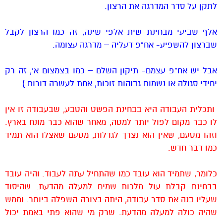
לתקן על סדר המדרגה את הרצון.
אלף שביעי מבחינת שית אלפי שינה, זה כמו הרצון לקבל
שברצון להשפיע- אח"פ דעליה – מדרגה עצומה.
אבל יש אח"פ עצמם- תיקון השלם – כמו בצמצום א', זה רק
יחידי סגולה או נשמות גבוהות זוכות, אחת לעשרה דורות.}
ותכלית העבודה היא בבחינת הפשט והטבע, שבעבודה זו אין
לו כבר מקום לפול יותר למטה, מאחר שהוא כבר מונח בארץ.
וזהו מטעם, שאין הוא נצרך לגדלות, מטעם שאצלו הוא תמיד
כמו דבר חדש.
כלומר, שתמיד הוא עובד כמו שהתחיל עתה לעבוד. והיה עובד
בבחינת קבלת עול מלכות שמים למעלה מהדעת. שהיסוד
שעליו בנה את סדר עבודה, היתה בצורה השפלה ביותר. וממש
שהיה כולה למעלה מהדעת. שרק מי שהוא פתי באמת יכול