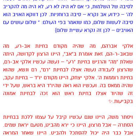
לסיבה של השלמות, כי אם לא היה לא רע, לא היה מה להקריב
לה' – כידוע אב נקרא – סיבה ברוחניות. לכן דווקא האויב הוא
סיבה לעשות שלום, כמו שנאמר בפי העולם: " שלום עושים עם
האויבים – לכן זה נקרא עשיית שלום}
אלקי אברהם, מה שהיה מקודם בחינת אב-רע, מה
שבאב-ר-הם, זאת אומרת ב"אב", היינו הרצון לקדושה, היתה
שאלת "מה" והרגיש בחינת "רע" – נעשה עכשיו אלקי אב-רם,
שהרצון לעבודה נעשה אצלו לבחינת "רם", רם ונשא, שהוא
בחינת רוממות ה'. אלקי יצחק, היינו מקודם יו"ד – בחינת עקב,
שהיה ממאס בה. ועכשיו הוא ראה שהיו"ד היא בראש, שעל ידי
זה שהיוד אצלו בחינת ראש הוא זכה לבחינת אמונה
בקביעות.✨
ויסתר משה, היינו שגם עכשיו קיבל על עצמו ללכת בבחינת
הסתרה – אבל מרצון, היינו כי ירא מהביט, מטעם יראת שמים.
אבל כבר היה יכול להסתכל ולהביט. היינו שאחר המראה