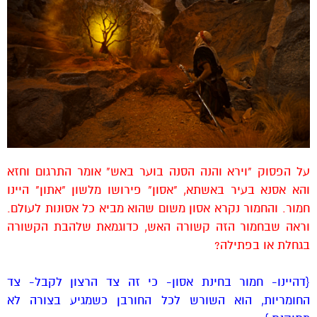
על הפסוק "וירא והנה הסנה בוער באש" אומר התרגום וחזא
והא אסנא בעיר באשתא, "אסון" פירושו מלשון "אתון" היינו
חמור. והחמור נקרא אסון משום שהוא מביא כל אסונות לעולם.
וראה שבחמור הזה קשורה האש, כדוגמאת שלהבת הקשורה
בגחלת או בפתילה?
{דהיינו- חמור בחינת אסון- כי זה צד הרצון לקבל- צד
החומריות, הוא השורש לכל החורבן כשמגיע בצורה לא