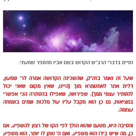
נסיים בדברי הרב"ש הקדוש בשם אביו מהספר שמעתי:
שעל זה נאמר בזה"ק, שהשכינה הקדושה אמרה לר' שמעון,
דלית אתר לאתטמרא מנך (היינו, שאין מקום שאני יכול
להסתיר עצמי ממך). שפירושו, שאפילו בהסתרה הכי אפשרי
במציאות, גם כן הוא מקבל עליו עול מלכות שמים בשמחה
עצומה.
והסיבה היא, מטעם שהוא הולך לפי הקו של רצון להשפיע. אם
כן, מה שיש בידו הוא משפיע. ואם ה' נותן לו יותר, הוא משפיע