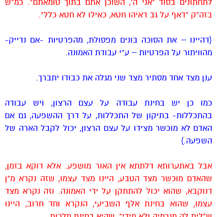
לתחתונים בסוד "אני ה', השוכן אתם בתוך טומאתם". כמ"ש
בזה"ק "דאף על גב דאיהו חטא, כאילו לא חטא כלל".
{דהיינו – את הסוכה בונים מפסולת, מהפרטיות -אם נדייק-
מהוויתור על הפרטיות – ע"י עבודת האמונה.
ענן מצד אחד מסתיר מצד שני מגלה את כבודו יתברך.
כמו כן יש בחינת עבודה על עצם הרצון, ויש עבודה
בהתכללות- בתיקון של התכללות, על דרך ההשפעה, גם אם
האדם לא מוכשר מצידו על עצם הרצון, יכול לקבל הארה של
השפעה.}
אבל באתערותא דלתתא אין האור מושפע. אלא דוקא בזמן,
שהאדם מוכשר מצד הטבע, היינו מצד עצמו, שזה נקרא מ"ן
דנוקבא, שהוא יכול להתתקן על ידי האמונה. וזה נקרא מצד
עצמו, שהוא בחינת אלף השביעי, הנקרא וחד חרוב, היינו
ש"לית לה מגרמיה ולא מידי", שהיא בחינת מלכות.