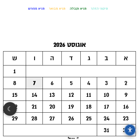
תיקוני הזהר
תניא וקבלה
תניא מבואר
תניא מפורש
אוגוסט 2026
א
ב
ג
ד
ה
ו
ש
1
8
7
6
5
4
3
2
15
14
13
12
11
10
9
22
21
20
19
18
17
16
☾
29
28
27
26
25
24
23
31
30