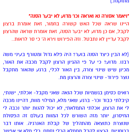
מתוקנת.}
"ויאמר אסורה נא ואראה וכו' מדוע לא יבער הסנה"
היינו שראה שכל האש קשורה בחמור, זאת אומרת ברצון
לקבל, אם כן מדוע לא יבער הסנה, זאת אומרת שראה שהרצון
לקבל עדיין לא נתבטל. וזה הפירוש וירא ה' כי סר לראות..
{לא הבין כיצד הסנה בוער? היה פלא גדול ומטורף בעיני משה
רבנו. מדוע? כי על פי ההגיון הרצון לקבל מכבה את האור,
מכיון שיש שינוי צורה, בין האור לכלי, ברגע שהאור מתקבל
נוצר פירוד- שינוי צורה והרצון מת.
רואים כסימן בגשמיות שכל הנאה שאני מקבל- אכלתי, ישנתי,
קיבלתי כבוד וכו'- ברגע שאני מלא, המילוי מוות, דהיינו מכבה
לי את הרצון, אכלתי התמלאתי, לא יכול להנות יותר נכבה לי
החיסרון, יותר מזה השורש לכל המוות בעולם זה הפסולת
שנוצרת כתוצאה מהתהליך של קבלת האנרגיה. אותו דבר
ברוחניות, הרצון לקבל מתמלא הכלי נסתם, כלי מלא אי אפשר