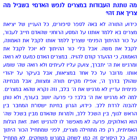
מה נותנת העבודות במצרים לנפש האדם? בשביל מה
צריך את זה?
כידוע התורה לא באה לספר סיפורים, כל העניין של יציאת
מצרים בא ללמד אותנו על המסע הרוחני שהאדם חייב לעבור,
על כור ההיתוך הפנימי שצריך ללמד אותו לקבל את האמונה,
לקבל את משה. אבל בלי כור ההיתוך לא יוכל לקבל את
האמונה, כי ההעדר קודם להויה. במצרים האדם כמעט לא רואה
ומרגיש את ה' יתברך, צועק עליו לעיתים ולא רואה שה' שומע
אותו. מדובר על כל אחד במציאות, אבל בעיקר על יהודי
שהולך בדרך ה', אפילו מקיים תורה ומצוות, אבל מבחינה
פנימית עדיין לא מרגיש את ה' בלב, וזה נקרא שהוא במצרים.
למה לא מרגיש את ה' בלב? כי פרעה יושב בעורף, ולא נותן
להבנה לרדת ללב. כידוע הגרון בחינת ישסו"ת המחבר בין
הראש לגוף, בין השכל ללב, ולמרות שהאדם מבין בשכל שה'
הוא האלוקים, פרעה לא מאפשר לו להרגיש זאת. זאת הגלות
האמיתית, רק פה מתחילה מצרים, לפני שמתחיל הכור היתוך
הזה, כל היסורים זה כמו לשחק במגרש משחקים. לא מתחיל