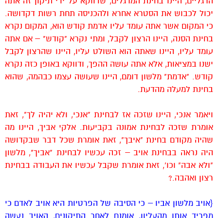
הרגליים, היינו בחינת המרגלים, שדווקא על ידי תיקון זה אתה
יכול לכבוש את הסטרא אחרא ולהכניסה תחת רשות דקדושה.
כי המקום אשר אתה עומד עליו אדמת קודש הוא, המקום נקרא
בחינת הסנה, היינו הרצון לקבל, ומתי נקרא "קודש" – אם אתה
עומד עליו, היינו שאתה הוא השולט עליו, היינו שהרצון לקבל
ישנו במציאות, אלא אתה עושה ההפך, ודווקא באופן כזה נקרא
קודש. "אדמת" מלשון דומם, היינו שעושה עצמו כבהמה, שהוא
בחינת למעלה מהדעת.
ויאמר אנכי, היינו שזכה אז לבחינת "אנכי, ולא יהיה לך", זאת
אומרת שזכה לבחינת אמונה בקביעות. אלקי אביך, היינו מה
שהיה מקודם בחינת "איבך", זאת אומרת שכל דבר שבקדושה
היה נראה בבחינת אויב – זכה עכשיו לבחינת "אביך", מלשון
"ולא אבה" וכו', זאת אומרת שקבל עכשיו את העבודה בבחינת
רצון ואהבה.?
{אויב מלשון אביו – כי הסיבה של הפרטיות היא אויב לאדם כי
מפריד אותו מהעליון, אומנם לאחר התיקונים, האויב נעשה