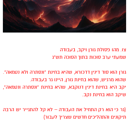
צו. מהו פסולת גורן ויקב, בעבודה
שמעתי ערב סוכות בתוך הסוכה תש"ג
גורן הוא סוד דינין דדכורא, שהיא בחינת "ונסתרה ולא נטמאה".
שהוא מרגיש, שהוא בחינת גורן, היינו גר בעבודה.
יקב היא בחינת דינין דנוקבא, שהיא בחינת "ונסתרה ונטמאה",
שיקב הוא בחינת נקב.
{גר כי הוא רק התחיל את העבודה – לא קל להתגייר יש הרבה
תיקונים והתהליכים חדשים שצריך לעבור}