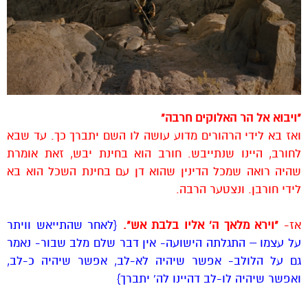
"ויבוא אל הר האלוקים חרבה"
ואז בא לידי הרהורים מדוע עושה לו השם יתברך כך. עד שבא
לחורב, היינו שנתייבש. חורב הוא בחינת יבש, זאת אומרת
שהיה רואה שמכל הדינין שהוא דן עם בחינת השכל הוא בא
לידי חורבן. ונצטער הרבה.
אז-
"וירא מלאך ה' אליו בלבת אש".
{לאחר שהתייאש וויתר
על עצמו – התגלתה הישועה- אין דבר שלם מלב שבור- נאמר
גם על הלולב- אפשר שיהיה לא-לב, אפשר שיהיה כ-לב,
ואפשר שיהיה לו-לב דהיינו לה' יתברך}