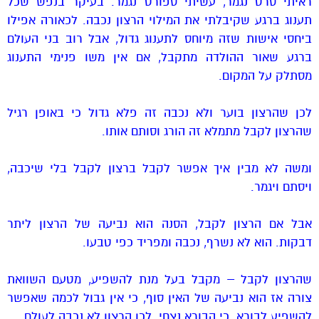
ראיתי סרט נגמר, עשיתי ספורט נגמר. בעיקר בנפש שכל
תענוג ברגע שקיבלתי את המילוי הרצון נכבה. לכאורה אפילו
ביחסי אישות שזה מיוחס לתענוג גדול, אבל רוב בני העולם
ברגע שאור ההולדה מתקבל, אם אין משו פנימי התענוג
מסתלק על המקום.
לכן שהרצון בוער ולא נכבה זה פלא גדול כי באופן רגיל
שהרצון לקבל מתמלא זה הורג וסותם אותו.
ומשה לא מבין איך אפשר לקבל ברצון לקבל בלי שיכבה,
ויסתם ויגמר.
אבל אם הרצון לקבל, הסנה הוא נביעה של הרצון ליתר
דבקות. הוא לא נשרף, נכבה ומפריד כפי טבעו.
שהרצון לקבל – מקבל בעל מנת להשפיע, מטעם השוואת
צורה אז הוא נביעה של האין סוף, כי אין גבול לכמה שאפשר
להשפיע לבורא. כי הבורא נצחי. לכן הרצון לא נכבה לעולם.