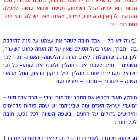
כלומר, אפילו שלא היה לו שום בהירות, בתורה ועבודה, מכל
מקום הוא עשה הכל בשמחה, מטעם שהוא עושה למעלה
מהדעת. לכן אין הוא יודע למדוד, מאיזה מצב יש להבורא יותר
נחת רוח. ✨?
{בע"ה לא קל – אבל חובה לטהר את עצמנו על מנת להידבק
בה' יתברך, אומר בעל הסולם שאין על זה הנחה כחוט השערה,
לכן ברגע שהתגלתה לאדם מדרגת הלשמה- האמת- זכה לכך
משמים – חייב לעבור את התהליך ולטהר את עצמו- כל חגי
ישראל מעבירים אותנו תהליך של תיקון הרצון, החל מראש
השנה – לסוכות – חנוכה – פורים ועוד.
מומלץ מאוד לקרוא את הספר של מורי ורבי – הרב אדם סיני –
"מועדי ישראל האדם ומה שביניהם" יש שמה סודות מדהימים
וחידושים גדולים על החגים- בשפה השווה לכל נפש, חובה
לכל יהודי.
חג שמח- ושנזכה לענני כבוד – להרגיש את השגחת ה' יתברך.}