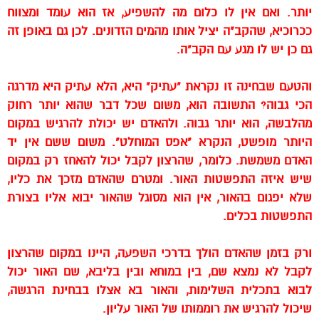
יותר. ואם אין לו כלום מה להשפיע, אז הוא עומד ומצווח
ככרוכיא, שהקב"ה יציל אותו מהמים הזדונים. לכן גם באופן זה
גם כן יש לו מגע עם הקב"ה.
והטעם שבחינה זו נקראת "עתיק" היא, הלא עתיק היא מדרגה
הכי גבוה? התשובה הוא, משום שכל דבר שהוא יותר רחוק
מהלבשה, הוא יותר גבוה. ולהאדם יש יכולת להרגיש במקום
היותר מופשט, הנקרא "אפס המוחלט". משום ששם אין יד
האדם משמשת. כלומר, שהרצון לקבל יכול להאחז רק במקום
שיש איזה התפשטות האור. ומטרם שהאדם מזכך את כליו,
שלא יפגום בהאור, אין הוא מסוגל שהאור יבוא אליו בצורת
התפשטות בכלים.
ורק בזמן שהאדם הולך בדרכי השפעה, היינו במקום שהרצון
לקבל לא נמצא שם, בין במוחא ובין בליבא, שם האור יכול
לבוא בתכלית השלימות, והאור בא אצלו בבחינת הרגשה,
שיכול להרגיש את רוממותו של האור עליון.