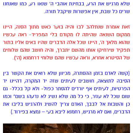
שלא מרגיש את הרע, בבחינת אוהבי ה' שנאו רע, כמו שאנחנו
שרים כל שבת, אין אפשרות שיקבל תורה.
זאת אומרת שנתלהב לבו והיה בוער כאש מתוך הסנה, היינו
ממקום השנאה שהיתה לו מקודם בלי המפריד- ראה עכשיו
שהוא מלאך ה', היינו שכל אלה הדברים שהיו באים אליו בתור
תפקיד שירחיקו אותו מהשם יתברך, והיה חושב שהם שלוחים
של הסיטרא אחרא, וראה עכשיו שהם שלוחי דרחמנא (ה').
{קשה לאדם בזמן ההסתרה, מכיוון שלא רואים את הקשר בין
הסיבה לתוצאה, חושבים לעיתים שזה יד המקרה, דהיינו יד
הפרטיות, לעיתים אף יורדים להסתר כפול- ולא קל בכלל- גם
שום שכל לא עוזר, כי כל מה שלא נשיג לא נדעהו בשם" וכמו
כן והשבות אל לבבך, האדם צריך להשיג ולהרגיש בליבו את
הדברים, ואם לא מרגיש, רחמנא ליבא בעי – נמצא בפירוד.}