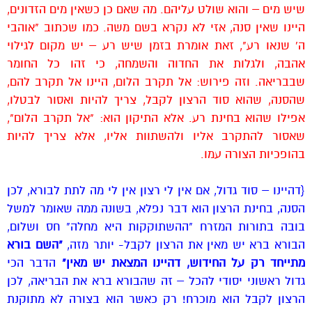
שיש מים – והוא שולט עליהם. מה שאם כן כשאין מים הזדונים,
היינו שאין סנה, אזי לא נקרא בשם משה. כמו שכתוב "אוהבי
ה' שנאו רע", זאת אומרת בזמן שיש רע – יש מקום לגילוי
אהבה, ולגלות את החדוה והשמחה, כי זהו כל החומר
שבבריאה. וזה פירוש: אל תקרב הלום, היינו אל תקרב להם,
שהסנה, שהוא סוד הרצון לקבל, צריך להיות ואסור לבטלו,
אפילו שהוא בחינת רע. אלא התיקון הוא: "אל תקרב הלום",
שאסור להתקרב אליו ולהשתוות אליו, אלא צריך להיות
בהופכיות הצורה עמו.
{דהיינו – סוד גדול, אם אין לי רצון אין לי מה לתת לבורא, לכן
הסנה, בחינת הרצון הוא דבר נפלא, בשונה ממה שאומר למשל
בובה בתורות המזרח "ההשתוקקות היא מחלה" חס ושלום,
הבורא ברא יש מאין את הרצון לקבל- יותר מזה,
"השם בורא
מתייחד רק על החידוש, דהיינו המצאת יש מאין"
הדבר הכי
גדול ראשוני יסודי להכל – זה שהבורא ברא את הבריאה, לכן
הרצון לקבל הוא מוכרח! רק כאשר הוא בצורה לא מתוקנת