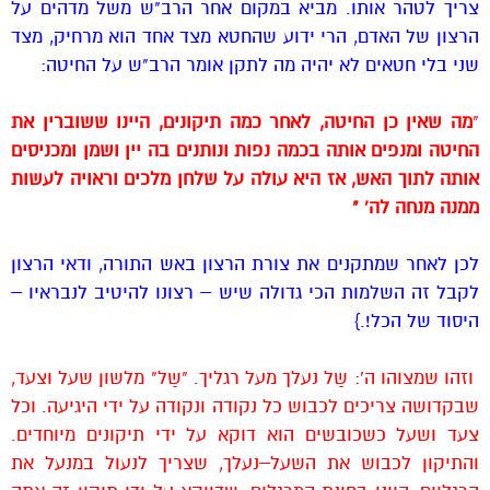
צריך לטהר אותו. מביא במקום אחר הרב"ש משל מדהים על
הרצון של האדם, הרי ידוע שהחטא מצד אחד הוא מרחיק, מצד
שני בלי חטאים לא יהיה מה לתקן אומר הרב"ש על החיטה:
"
מה שאין כן החיטה, לאחר כמה תיקונים, היינו ששוברין את
החיטה ומנפים אותה בכמה נפות ונותנים בה יין ושמן ומכניסים
אותה לתוך האש, אז היא עולה על שלחן מלכים וראויה לעשות
ממנה מנחה לה' "
לכן לאחר שמתקנים את צורת הרצון באש התורה, ודאי הרצון
לקבל זה השלמות הכי גדולה שיש – רצונו להיטיב לנבראיו –
היסוד של הכל!.}
וזהו שמצוהו ה': שַל נעלך מעל רגליך. "שַל" מלשון שעל וצעד,
שבקדושה צריכים לכבוש כל נקודה ונקודה על ידי היגיעה. וכל
צעד ושעל כשכובשים הוא דוקא על ידי תיקונים מיוחדים.
והתיקון לכבוש את השעל–נעלך, שצריך לנעול במנעל את