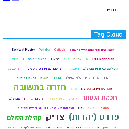
בבנייה
Tag Cloud
Spiritual Master
Peticha
Gottlieb
dealing with adversity final.mp4
True Kabbalah
א'
אמונה
בעל
בריאות
בריאות טבעית
ג
הגות
הרב אברהם מרדכי גוטליב
הרב אשלג
הילולתא רבי נחמן מברסלב
העצמה
הרב יהודה לייב הלוי אשלג
הרבש
השגה
זה גם בתיקייה
חזרה בתשובה
זוהר עם פירוש הסולם
חבד
חכמת הנסתר
ליקוטי מוהר״ן
יארצייט
לימודי קבלה
מברסלב
מתורתו
נבואה
נפש
ספר התניא - פרק ג' | שיעורי קבלה וחסידות
פרדס (יהדות)
צדיק
קהילת הסולם
רבש
שומן
שיר יסדותיו בההרי קודש
שערי קדושה
תורה אור לקריאה
תזונה