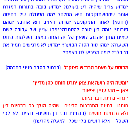
?
מדוע צריך שיהיה רע בעולם?
?
מדוע בובה בתורות המזרח
אומר שההשתוקקות היא מחלה?
?
מה הסגולה של החיטה
(החטא) לאחר התיקונים?
?
מדוע האויב הוא אוהב?
?
מהם
סוכות?
?
ומה בין סוכה להסתרה?
?
מהו עניין של עבודה לשם
שמים מתוך אהבה,
?
שאין על זה הנחה במצב השלמות כחוט
השערה?
?
מהו סוד הסנה הבוער?
?
מדוע לא מרגישים תמיד את
ה' בלב?
?
ומה מפריע לנו באמת?
מבוסס על מאמר הרב"ש זצוק"ל
{בכחול הסבר פניני החכמה}
"ומשה היה רועה את צאן יתרנו חותנו כהן מדיין"
צאן – הוא עניין יציאות.
יתרו- בחינת דבר מיותר
חותנו- בחינת התגברות הדינים- שהיה הולך רק בבחינת דין
ולא מבחינת חושים
{בבחינת ובני דן חושים- דהיינו, לא לפי
השכל – אלא חושים בלי שכל- למעלה מהדעת)