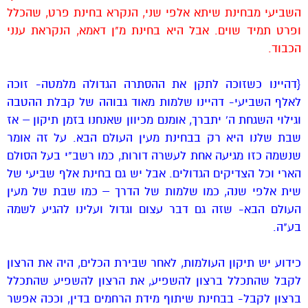
השביעי מבחינת שיתא אלפי שני, הנקרא בחינת פרט, שהכלל
ופרט תמיד שוים. אבל היא בחינת מ"ן דאמא, הנקראת ענני
הכבוד.
{דהיינו כשזוכה לתקן את ההסתרה הגדולה מלמטה- זוכה
לאלף השביעי- דהיינו שלמות מאוד גבוהה של קבלת ההטבה
וגילוי השגחת ה' יתברך, אומנם מכיוון שאנחנו בזמן תיקון – אז
שבת שלנו היא רק בבחינת מעין העולם הבא. על זה אומר
שנשמה כזו מגיעה אחת לעשרה דורות, כמו רשב"י בעל הסולם
הארי וכל הצדיקים הגדולים. אבל יש גם בחינת אלף שביעי של
שית אלפי שנה, כמו שלמות של הדרך – כמו שבת של מעין
העולם הבא- שזה גם דבר עצום וגדול ועלינו להגיע לשמה
בע"ה.
כידוע יש תיקון העולמות, לאחר שבירת הכלים, היה את הרצון
לקבל שהתכלל ברצון להשפיע, את הרצון להשפיע שהתכלל
ברצון לקבל- בבחינת שיתוף מידת הרחמים בדין, וככה אפשר