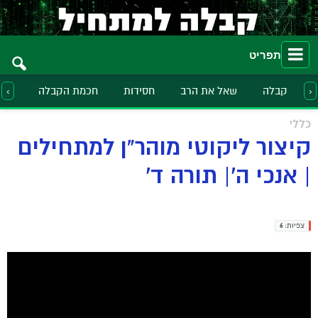
תפריט
קבלה
שאל את הרב
חסידות
חכמת הקבלה
הלכ
‹
›
כללי
קיצור ליקוטי מוהר"ן למתחילים
| אנכי ה'| תורה ד'
צפיות:
6