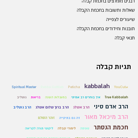
רבנים מומלצים בחכמת קבלה
שאלות ותשובות בחכמת הקבלה
שיעורים לצפייה
תובנות וחידודים בחכמת הקבלה
תנאי קבלה
תגיות קבלה
kabbalah
#YouCut
Spiritual Master
Rebbe Gottlieb
Peticha
True Kabbalah
איך בוחרים רב אמיתי
במעגלות השנה
בריאות
גוטליב
הרב אדם סיני
הרב אשלג
הרב ברוך שלום אשלג
הרב גוטליב
הרב מיכאל מאור
זוהר הסולם
זה גם בתיקייה
חכמת הנסתר
טעימה
לימודי קבלה
ליקוטי תורה לקריאה