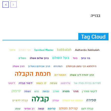
בבנייה
Tag Cloud
kabbalah
Authentic Kabbalah
Spiritual Master
אור הסולם
איסור
בעל הסולם
בני ברוך
בעל
ברוך שלום אשלג
גוטליב
הילולתא רבי נחמן מברסלב
המהרחו
הרב אברהם גוטליב
הרב אשלג
חכמת הקבלה
הרב יהודה ליב אשלג
התמודדות
חסידות בהירה תורה אור
טלזסטון
טעימה
לג בעומר
לימוד קבלה
ליקוטי
סיפוק
ליקוטי מוהר״ן
מוהר
מסורת
נאהב
נבואה
נפש
נשמה
קבלה
ספירה
עמותת אור הסולם
עמלק
קבלה לדתיים
קהילת הסולם
קבלה לעם
קליפות
קנאה
רב אמיתי
שומן