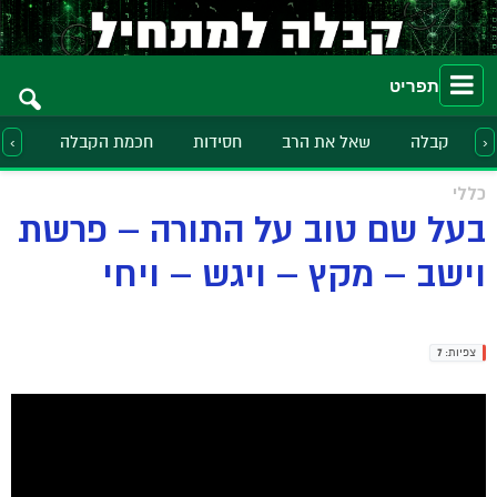
תפריט
קבלה
שאל את הרב
חסידות
חכמת הקבלה
הלכ
‹
›
כללי
בעל שם טוב על התורה – פרשת
וישב – מקץ – ויגש – ויחי
צפיות:
7