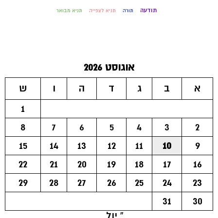
תודעה
תורה
תניא לצפייה
תניא מבואר
אוגוסט 2026
א
ב
ג
ד
ה
ו
ש
1
8
7
6
5
4
3
2
15
14
13
12
11
10
9
22
21
20
19
18
17
16
29
28
27
26
25
24
23
31
30
« יול