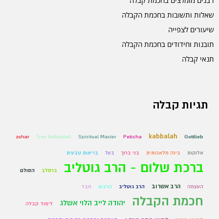
שאלות ותשובות בחכמת הקבלה
שיעורים לצפייה
תובנות וחידודים בחכמת הקבלה
תנאי קבלה
תגיות קבלה
kabbalah
zohar
True Kabbalah
Spiritual Master
Peticha
Gottlieb
אלוקות
בינה מלאכותית
בני ברוך
בעל
בריאות טבעית
ברכת שלום - הרב גוטליב
ברסלב
הסולם
הרב אשרוב
העצמה
הרב גוטליב
הרבש
חבד
חכמת הקבלה
יהודה לייב הלוי אשלג
לימוד קבלה