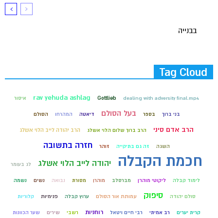
בבנייה
Tag Cloud
rav yehuda ashlag
dealing with adversity final.mp4
Gottlieb
איסור
בעל הסולם
בני ברוך
בספר
דיאטה
המהרחו
הסולם
הרב אדם סיני
הרב יהודה לייב הלוי אשלג
הרב ברוך שלום הלוי אשלג
חזרה בתשובה
השגה
זה גם בתיקייה
זוהר
חכמת הקבלה
יהודה לייב הלוי אשלג
לג בעומר
לימוד קבלה
ליקוטי מוהרן
מברסלב
מוהרן
מסורת
נבואה
נשים
נשמה
סיפוק
סולם יהודה
עמותת אור הסולם
ערוץ קבלה
פנימיות
קלוריות
רוחניות
קרית יערים
רב אמיתי
רבי חיים ויטאל
רשבי
שירים
שער הכוונות