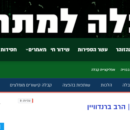
הזוהר
עשר הספירות
שידור חי
מאמרים
חסידות
בבנייה
אפליקציית קבלה
בלה
הלכות
שותפות בהפצה
קבלה קישורים מומלצים
צפיות:
3
ב
הרב ברנדוויין
d