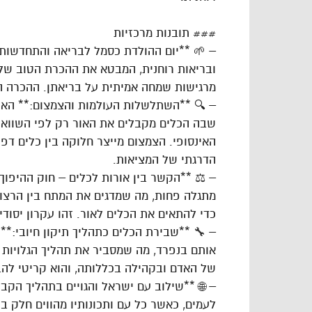
### תובנות מרכזיות
– 🌱 **יום ההולדת כסמל לבריאה והתחדשות:*
ובריאות רוחנית, המבטא את ההכרת הטוב של
מרגישות שמחה אמיתית על בריאתן. ההכרה ה
– 🔍 **השתלשלות העולמות והצמצום:** האור
שבה הכלים מקבלים את האור רק לפי השוואת 
האינסופי. הצמצום מייצר חלוקה בין כלים ד
הדרגתי של המציאות.
– ⚖️ **הקשר בין אורות לכלים – חוק ההיפוך
מתגלה פחות, מה שמדגים את המתח בין הרצון
כדי להתאים את הכלים לאור. זהו עקרון יסודי
– 🔧 **שבירת הכלים כתהליך תיקון חיובי:
אותם בנפרד, מה שמסביר את תהליך הגלויות ו
של האדם ובקהילה בכללותה, והוא קריטי להבנ
– 🌐 **שילוב עם ישראל והגויים בתהליך הקב
לעמים, כאשר כל עם ותכונותיו מהווים חלק ב