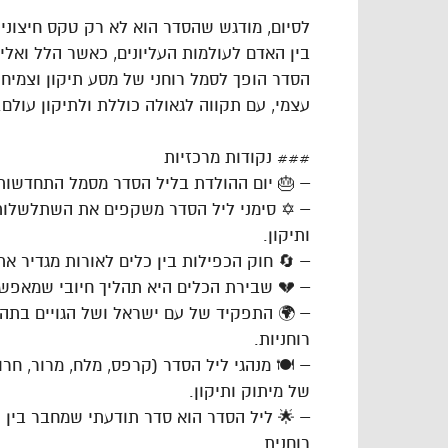
לסיום, מודגש שהסדר הוא לא רק טקס חיצונ
בין האדם לעולמות העליונים, כאשר הלל ואליה
הסדר הופך לסמל רוחני של מסע תיקון וצמיחה,
עצמי, עם תקווה לגאולה כוללת ולתיקון עולם.
### נקודות מרכזיות
– 🎂 יום ההולדת בליל הסדר מסמל התחדשות 
– ✡️ סימני ליל הסדר משקפים את השתלשלות
ותיקון.
– 🔄 חוק הכפילות בין כלים לאורות מגדיר 
– 💔 שבירת הכלים היא תהליך חיובי שמאפשר
– 🌍 התפקיד של עם ישראל ושל הגויים בתהל
רוחניות.
– 🍽️ מנהגי ליל הסדר (קרפס, מלח, מרור, חרו
של מיתוק ותיקון.
– 🌟 ליל הסדר הוא סדר תודעתי שמחבר בין ה
רוחנית.