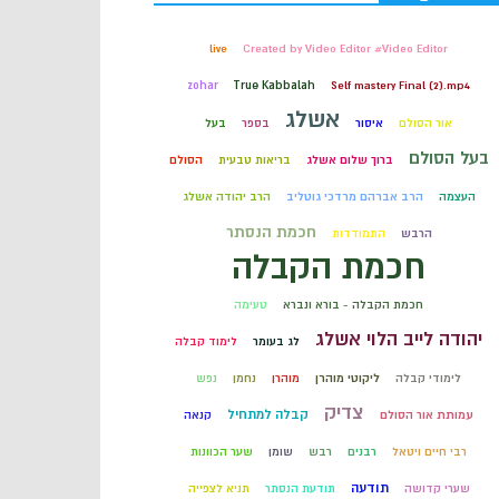
קבלה
live
Created by Video Editor #Video Editor
zohar
True Kabbalah
Self mastery Final (2).mp4
חכמת הקבלה
אשלג
אור הסולם
איסור
בספר
בעל
בעל הסולם
ברוך שלום אשלג
בריאות טבעית
הסולם
העצמה
הרב אברהם מרדכי גוטליב
הרב יהודה אשלג
חכמת הנסתר
הרבש
התמודדות
חכמת הקבלה
חכמת הקבלה - בורא ונברא
טעימה
יהודה לייב הלוי אשלג
לג בעומר
לימוד קבלה
לימודי קבלה
ליקוטי מוהרן
מוהרן
נחמן
נפש
צדיק
קבלה למתחיל
עמותת אור הסולם
קנאה
רבי חיים ויטאל
רבנים
רבש
שומן
שער הכוונות
תודעה
שערי קדושה
תודעת הנסתר
תניא לצפייה