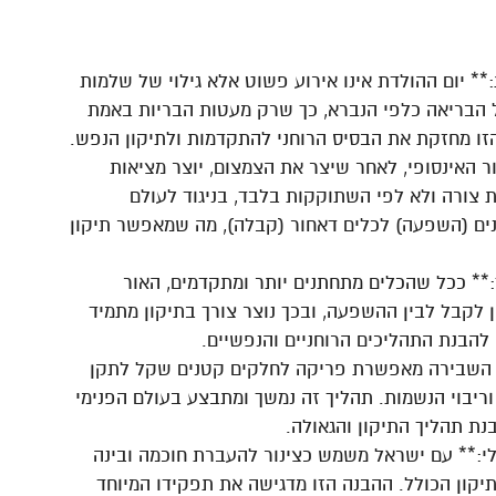
* יום ההולדת אינו אירוע פשוט אלא גילוי של שלמות
 הבריאה כלפי הנברא, כך שרק מעטות הבריות באמת
זו מחזקת את הבסיס הרוחני להתקדמות ולתיקון הנפש.
 האינסופי, לאחר שיצר את הצמצום, יוצר מציאות
צורה ולא לפי השתוקקות בלבד, בניגוד לעולם
פנים (השפעה) לכלים דאחור (קבלה), מה שמאפשר תיקון
:** ככל שהכלים מתחתנים יותר ומתקדמים, האור
 לקבל לבין ההשפעה, ובכך נוצר צורך בתיקון מתמיד
 להבנת התהליכים הרוחניים והנפשיים.
** השבירה מאפשרת פריקה לחלקים קטנים שקל לתקן
ריבוי הנשמות. תהליך זה נמשך ומתבצע בעולם הפנימי
ת תהליך התיקון והגאולה.
לי:** עם ישראל משמש כצינור להעברת חוכמה ובינה
תיקון הכולל. ההבנה הזו מדגישה את תפקידו המיוחד