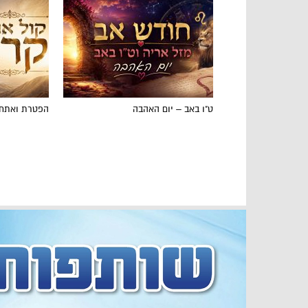
ט"ו באב – יום האהבה
הפטרת ואתחנ