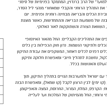
למועד" של הרב ברנדוין, המתמקד בפנימיות של סימני
את התהליך הרוחני והקבלי שמאחורי מנהגי ליל הסדר,
רת הכלים והבריאה מבחינה רוחנית ופנימית. יום
נה של משמעות הבריאה וההתחדשות, כאשר מוצגת
, השוואת הצורה והשתוקקות לאור האלוקי.
ים את התהליכים הקבליים: החל מהאור האינסופי
ים ולתיקוני הנשמות. נדון חוק הכפילות בין כלים
כלים דפנים לכלים דאחור, המשקפים את עבודת התיקון
ול, נחשבת לתהליך חיובי ומאפשרת חלוקה ותיקון
ולם והאנושות בכלל.
 עם ישראל ולמעורבות הגויים בתהליך התיקון, תוך
קו ימין) לבין הרצון לקבל (קו שמאל), ומאפשרת הבנה
: הקרפס, המלח, המרור, החרוסת, המצה והאפיקומן.
י ורוחני, החל מהמיתוק של המלכות ועד לעלייה