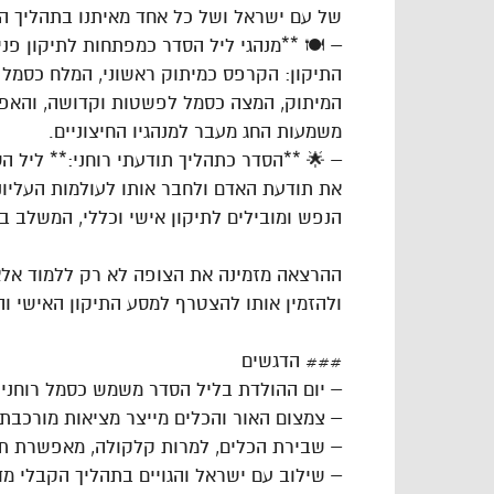
של עם ישראל ושל כל אחד מאיתנו בתהליך הר
– 🍽️ **מנהגי ליל הסדר כמפתחות לתיקון פנ
התיקון: הקרפס כמיתוק ראשוני, המלח כסמל ל
המיתוק, המצה כסמל לפשטות וקדושה, והאפי
משמעות החג מעבר למנהגיו החיצוניים.
– 🌟 **הסדר כתהליך תודעתי רוחני:** ליל הס
את תודעת האדם ולחבר אותו לעולמות העליונ
הנפש ומובילים לתיקון אישי וכללי, המשלב בי
ההרצאה מזמינה את הצופה לא רק ללמוד אלא
ולהזמין אותו להצטרף למסע התיקון האישי וה
### הדגשים
– יום ההולדת בליל הסדר משמש כסמל רוחני
– צמצום האור והכלים מייצר מציאות מורכבת
– שבירת הכלים, למרות קלקולה, מאפשרת תיק
– שילוב עם ישראל והגויים בתהליך הקבלי מד