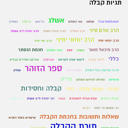
תגיות קבלה
אשלג
True Kabbalah
zohar
אור הסולם
בריאות
ברסלב
גוטליב
הרב אדם סיני
הרב גוטליב
הרב יהודה אשלג
הרב יהודה ליב אשלג
הרב יוחאי ימיני
הרב יוחאי ימיני
הרב יוחי ימיני
הרב מיכאל מאור
חכמת הנסתר
השגה
זוהר
זוהר הסולם
כללי
לימוד קבלה
ליקוטי תורה לקריאה
מברסלב
מוזיקה חסידית קבלית
ספר הזוהר
מרכז מורשת בעל הסולם
סולם יהודה
עמלק
צדיק
פנימיות
פתיחה לפירוש הסולם
קבלה וחסידות
קבלה - חכמת קבלה - כללי
קבלה לדתיים
קורס קבלה למתקדם
קנאה
רבי יהודה לייב אשלג
רבי נחמן
רבי שמעון בר יוחאי
רבנים
שאלות ותשובות בחכמת הקבלה
שיעורים בספר התניא
תורת הקבלה