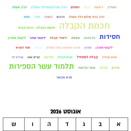
גוטליב
דיאטה
הגות
הסולם
הרב אברהם מרדכי גוטליב
הרב אשלג
הרב ברוך שלום הלוי אשלג
הרבש
השגה
חבד
חטא
חכמת הקבלה
חכמת הקבלה - בורא ונברא
חסידות
טלזסטון
טעימה
לימודי קבלה
ליקוטי מוהר
ליקוטי מוהר״ן
ליקוטי מוהרן
מוהרן
מרכז מורשת בעל הסולם
נבואה
ספר התניא
קבלה למתחיל
ערוץ קבלה
קורס קבלה
קליפות
קרית אונו
שידור חי
תלמוד עשר הספירות
שירים
שלווה
שערי קדושה
תניא מבואר
אוגוסט 2026
א
ב
ג
ד
ה
ו
ש