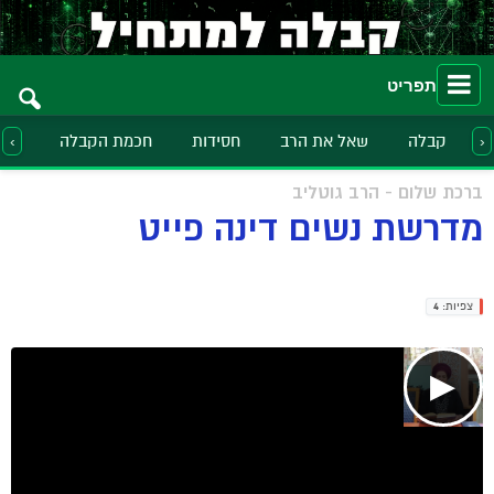
תפריט
קבלה
שאל את הרב
חסידות
חכמת הקבלה
הלכ
‹
›
ברכת שלום - הרב גוטליב
מדרשת נשים דינה פייט
צפיות:
4
▶