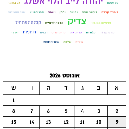
יהודה לייב הלוי אשלג
טלזסטון
לג בעומר
לימודי קבלה
ליקוטי מוהר
נבואה
נחמן
נשמה
ספר התניא
עשר הספירות
צדיק
קבלה למתחיל
פנימיות התורה
קבלה לדתיים
רוחניות
קורס קבלה
קלוריות
קרית אונו
קרית יערים
רבנים
רשבי
שירים
שלווה
שער הכוונות
אוגוסט 2026
א
ב
ג
ד
ה
ו
ש
1
8
7
6
5
4
3
2
15
14
13
12
11
10
9