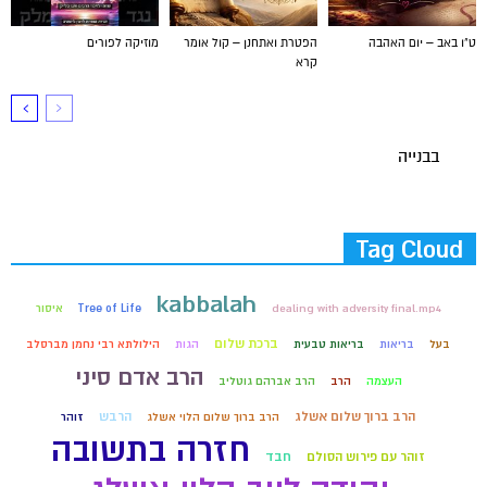
ט"ו באב – יום האהבה
הפטרת ואתחנן – קול אומר
מוזיקה לפורים
קרא
בבנייה
Tag Cloud
kabbalah
dealing with adversity final.mp4
Tree of Life
איסור
ברכת שלום
בעל
בריאות
בריאות טבעית
הגות
הילולתא רבי נחמן מברסלב
הרב אדם סיני
העצמה
הרב
הרב אברהם גוטליב
הרב ברוך שלום אשלג
הרבש
הרב ברוך שלום הלוי אשלג
זוהר
חזרה בתשובה
זוהר עם פירוש הסולם
חבד