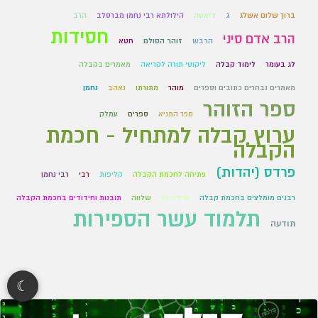
ברוך שלום אשלג
ג
דיאטה
הילולתא רבי נחמן מברסלב
הרב
חסידות
הרב אדם סיני
הרבש
זוהר הסולם
חטא
לג בעומר
לימוד קבלה
ליקוטי תורה לקריאה
מאמרים בקבלה
מאמרים נבחרים כתובים וספרים
מוהר
מתורתו
נאהב
נחמן
ספר הזוהר
ספר התניא
ספרים
עמלק
ערוץ קבלה למתחיל - חכמת
הקבלה
פרדס (יהדות)
פתיחה לחכמת הקבלה
קליפות
רבי
רבי נחמן
רבנים מומלצים בחכמת קבלה
שידור חי
שלווה
תובנות וחידודים בחכמת הקבלה
תלמוד עשר הספירות
תודעה
☾