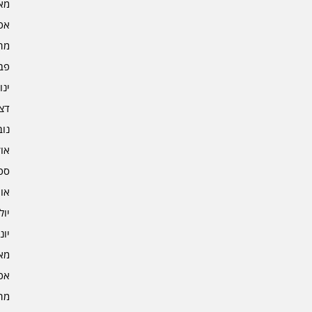
מאי 4
אפרי
מרץ 
פברו
ינוא
דצמב
נובמ
אוקט
ספט
אוגו
יולי 3
יוני 3
מאי 3
אפרי
מרץ 