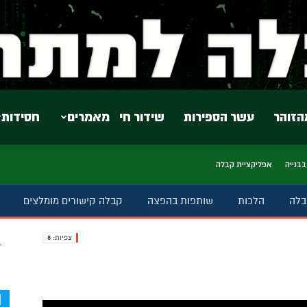
הזוהר
עשר הספירות
שידור חי
מאמרים
חסידות
בבנייה
אפליקציית קבלה
בלה
הלכות
שותפות בהפצה
קבלה קישורים מומלצים
צפיות:
8
ב
d