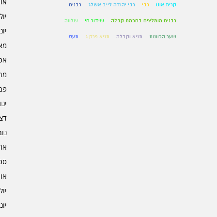
אוגו
קרית אונו
רבי
רבי יהודה לייב אשלג
רבנים
יולי 5
רבנים מומלצים בחכמת קבלה
שידור חי
שלווה
יוני 5
שער הכוונות
תניא וקבלה
תניא פרק ג
תעס
מאי 5
אפרי
מרץ 
פברו
ינוא
דצמב
נובמ
אוקט
ספט
אוגו
יולי 4
יוני 4