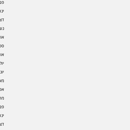
פברו
ינוא
דצמב
נובמ
אוקט
ספט
אוגו
יולי 2
יוני 2
מאי 2
אפרי
מרץ 
פברו
ינוא
דצמב