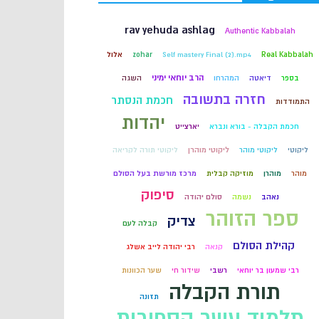
קבלה
rav yehuda ashlag
Authentic Kabbalah
Real Kabbalah
Self mastery Final (2).mp4
zohar
אלול
חכמת הקבלה
הרב יוחאי ימיני
בספר
דיאטה
המהרחו
השגה
חזרה בתשובה
חכמת הנסתר
התמודדות
יהדות
חכמת הקבלה - בורא ונברא
יארצייט
ליקוטי
ליקוטי מוהר
ליקוטי מוהרן
ליקוטי תורה לקריאה
מוהר
מוהרן
מוזיקה קבלית
מרכז מורשת בעל הסולם
סיפוק
נאהב
נשמה
סולם יהודה
ספר הזוהר
צדיק
קבלה לעם
קהילת הסולם
קנאה
רבי יהודה לייב אשלג
רבי שמעון בר יוחאי
רשבי
שידור חי
שער הכוונות
תורת הקבלה
תזונה
תלמוד עשר הספירות