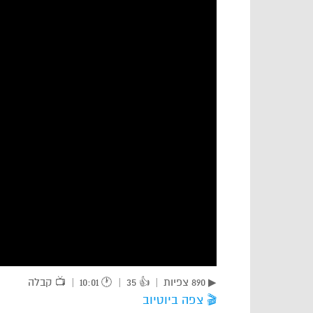
▶ 890 צפיות
|
👍 35
|
🕐 10:01
|
📺 קבלה
🎬 צפה ביוטיוב