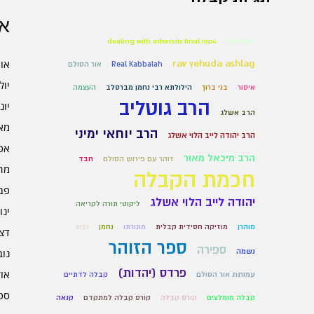
אר
dealing with adversity final.mp4
#YouCut
אוגו
rav yehuda ashlag
Real Kabbalah
אור הסולם
יולי 6
איסור
בני ברוך
הילולתא רבי נחמן מברסלב
העצמה
הרב גוטליב
יוני 6
הרב אשלג
מאי 6
הרב יוחאי ימיני
הרב יהודה לייב הלוי אשלג
אפרי
הרב מיכאל מאור
זוהר עם פירוש הסולם
חבד
מרץ 
חכמת הקבלה
פברו
יהודה לייב הלוי אשלג
ליקוטי תורה לקריאה
ינוא
מוהרן
מוזיקה חסידית קבלית
מתורתו
נחמן
נפש
דצמב
ספר הזוהר
ספירה
נובמ
נשמה
פרדס (יהדות)
אוקט
עמותת אור הסולם
קבלה לדתיים
ספט
קבלה מומלצים
קורס קבלה
קורס קבלה למתקדם
קנאה