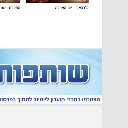
ט"ו באב – יום האהבה
הפטרת ואתחנ