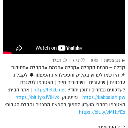
▶ 152 צפיות
|
👍 0
|
🕐 9:47
|
📺 קבלה
קבלה – חכמת הקבלה #קבלה #חכמת #הקבלה #חסידות |
📌 הירשמו לערוץ בקליק והפעילו את הפעמון 🔔 לקבלת
עדכונים | שיעורים | ושידורים חיים | הצטרפו לטלגרם
לעדכונים נבחרים ותוכן יחודי:
http://telkb.net
| אתר הבית:
https://kabbalah.pw
| פייסבוק:
https://bit.ly/3JVlHvk
הצטרפו כחברי מועדון לתמוך בהפצת התכנים וקבלת הטבות:
https://bit.ly/3MH1YE2
לכל הערוצים: