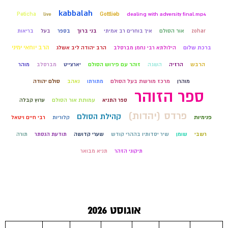
kabbalah
Peticha
live
Gottlieb
dealing with adversity final.mp4
zohar
אור הסולם
איך בוחרים רב אמיתי
בני ברוך
בספר
בעל
בריאות
הרב יוחאי ימיני
ברכת שלום
הילולתא רבי נחמן מברסלב
הרב יהודה ליב אשלג
הרבש
הרזיה
השגה
זוהר עם פירוש הסולם
יארצייט
מברסלב
מוהר
מוהרן
מרכז מורשת בעל הסולם
מתורתו
נאהב
סולם יהודה
ספר הזוהר
ספר התניא
עמותת אור הסולם
ערוץ קבלה
פרדס (יהדות)
קהילת הסולם
פנימיות
קלוריות
רבי חיים ויטאל
רשבי
שומן
שיר יסדותיו בההרי קודש
שערי קדושה
תודעת הנסתר
תורה
תיקוני הזהר
תניא מבואר
אוגוסט 2026