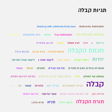
תגיות קבלה
dealing with adversity final.mp4
Authentic Kabbalah
rav yehuda ashlag
True Kabbalah
zohar
בינה מלאכותית
בעל התניא
בריאות
ג
הרב
הרב אשלג
השגה
זה גם בתיקייה
חכמת הקבלה
חכמת הקבלה - בורא ונברא
חרבות ברזל
יהדות
לימודי קבלה
ליקוטי מוהר
ליקוטי מוהר״ן
ליקוטי תורה לקריאה
מאמרים נבחרים כתובים וספרים
מוזיקה קבלית
מתורתו
נבואה
נשמה
עמותת אור הסולם
פסח
פרשה ומועד בבינה מלכותית
פתיחה לפירוש הסולם
קבלה
קבלה למתקדמים
קבלה לעם
קלוריות
קנאה
רבי
רשבי
שילוח הקן
שיר יסדותיו בההרי קודש
שערי קדושה
תודעת הנסתר
תורת הקבלה
תניא
תיקוני הזהר
תניא פרק ג