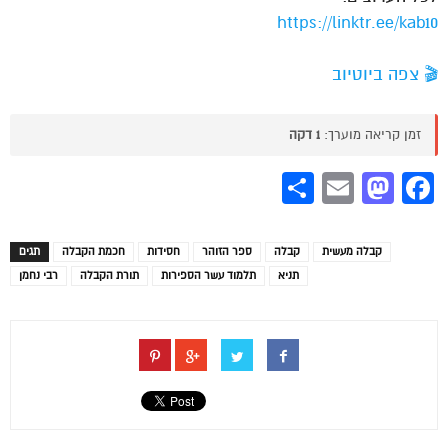
https://linktr.ee/kab10
🎬 צפה ביוטיוב
זמן קריאה מוערך:
1 דקה
Share
Mastodon
Email
Facebook
קבלה מעשית
קבלה
ספר הזוהר
חסידות
חכמת הקבלה
תגים
תניא
תלמוד עשר הספירות
תורת הקבלה
רבי נחמן