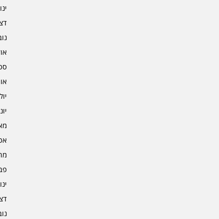
ינוא
דצמב
נובמ
אוקט
ספט
אוגו
יולי 2
יוני 2
מאי 2
אפרי
מרץ 
פברו
ינוא
דצמב
נובמ