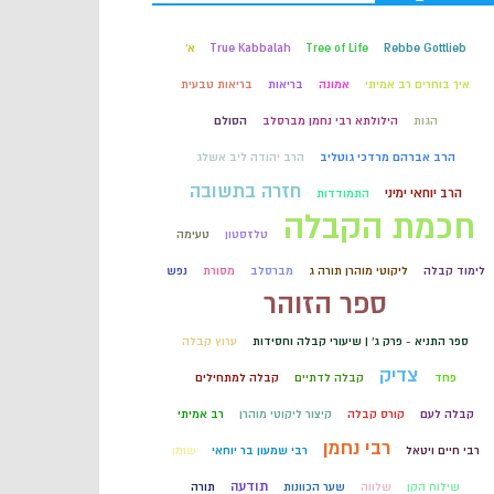
קבלה
Rebbe Gottlieb
Tree of Life
True Kabbalah
א'
איך בוחרים רב אמיתי
אמונה
בריאות
בריאות טבעית
חכמת הקבלה
הגות
הילולתא רבי נחמן מברסלב
הסולם
הרב אברהם מרדכי גוטליב
הרב יהודה ליב אשלג
חזרה בתשובה
הרב יוחאי ימיני
התמודדות
חכמת הקבלה
טלזסטון
טעימה
לימוד קבלה
ליקוטי מוהרן תורה ג
מברסלב
מסורת
נפש
ספר הזוהר
ספר התניא - פרק ג' | שיעורי קבלה וחסידות
ערוץ קבלה
צדיק
פחד
קבלה לדתיים
קבלה למתחילים
קבלה לעם
קורס קבלה
קיצור ליקוטי מוהרן
רב אמיתי
רבי נחמן
רבי חיים ויטאל
רבי שמעון בר יוחאי
שומן
תודעה
שילוח הקן
שלווה
שער הכוונות
תורה