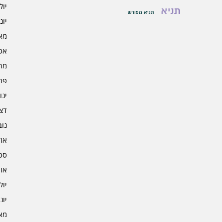
יולי 5
תניא
תניא מפורש
יוני 5
מאי 5
אפרי
מרץ 
פברו
ינוא
דצמב
נובמ
אוקט
ספט
אוגו
יולי 4
יוני 4
מאי 4