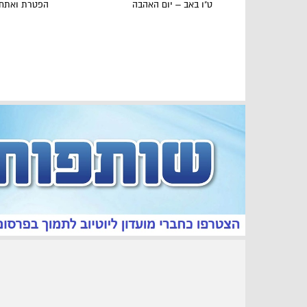
ט"ו באב – יום האהבה
הפטרת ואתחנ