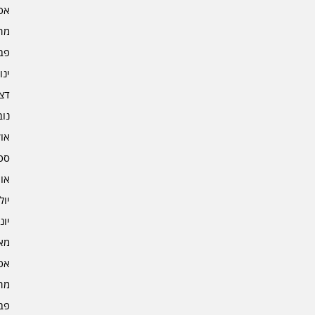
אפרי
מרץ 
פברו
ינוא
דצמב
נובמ
אוקט
ספט
אוגו
יולי 3
יוני 3
מאי 3
אפרי
מרץ 
פברו