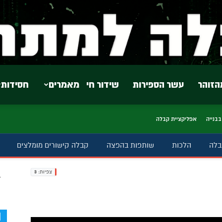
הזוהר
עשר הספירות
שידור חי
מאמרים
חסידות
בבנייה
אפליקציית קבלה
בלה
הלכות
שותפות בהפצה
קבלה קישורים מומלצים
צפיות:
3
ב
d