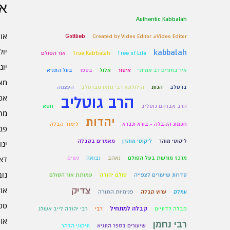
אר
Authentic Kabbalah
אוגו
Gottlieb
Created by Video Editor #Video Editor
יולי 6
kabbalah
Tree of Life
True Kabbalah
אור הסולם
יוני 6
איך בוחרים רב אמיתי
איסור
אלול
בספר
בעל התניא
מאי 6
ברסלב
הגות
הילולתא רבי נחמן מברסלב
העצמה
אפרי
הרב גוטליב
הרב אברהם גוטליב
חטא
מרץ 
יהדות
חכמת הקבלה - בורא ונברא
לימוד קבלה
פברו
ליקוטי מוהר
ליקוטי מוהרן
מאמרים בקבלה
ינוא
דצמב
מרכז מורשת בעל הסולם
נאהב
נבואה
נשים
נובמ
סדרות שיעורים לצפייה
סולם יהודה
עמותת אור הסולם
צדיק
אוקט
עמלק
ערוץ קבלה
פנימיות התורה
ספט
קבלה למתחיל
קבלה לדתיים
רבי
רבי יהודה לייב אשלג
אוגו
רבי נחמן
שיעורים בספר התניא
תיקוני הזהר