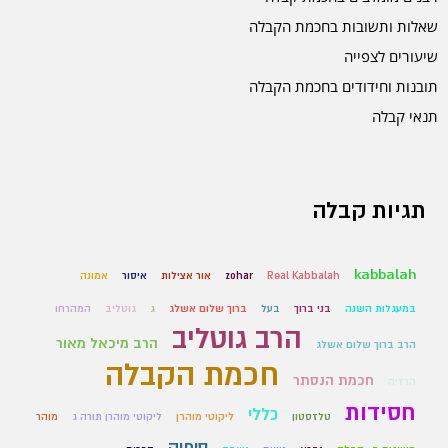
שאלות ותשובות בחכמת הקבלה
שיעורים לצפייה
תובנות וחידודים בחכמת הקבלה
תנאי קבלה
תגיות קבלה
kabbalah
Real Kabbalah
zohar
אור אצילות
איסור
אמונה
במעגלות השנה
בני ברוך
בעל
ברוך שלום אשלג
ג
גוטליב
המהרחו
הרב גוטליב
הרב מיכאל מאור
הרב ברוך שלום אשלג
חכמת הקבלה
חכמת הנסתר
הרזיה
חסידות
כללי
טלזסטון
ליקוטי מוהרן
ליקוטי מוהרן תורה ג
מוהר
סיפוק