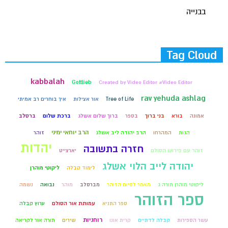
בבנייה
Tag Cloud
kabbalah
Gottlieb
Created by Video Editor #Video Editor
rav yehuda ashlag
Tree of Life
אור אצילות
איך בוחרים רב אמיתי
אמונה
בורא
בני ברוך
בספר
ברוך שלום אשלג
ברכת שלום
ברסלב
הרב יוחאי ימיני
הגות
המהרחו
הרב יהודה ליב אשלג
זוהר
יהדות
חזרה בתשובה
זוהר עם פירוש הסולם
יארצייט
יהודה לייב הלוי אשלג
ליקוטי מוהרן
לימוד קבלה
ליקוטי מוהרן תורה ג
מאמר לסיום הזוהר
מברסלב
מוהר
נבואה
נשמה
ספר הזוהר
ספר התניא
עמותת אור הסולם
ערוץ קבלה
רוחניות
עשר הספירות
קבלה לדתיים
קרית אונו
שירים
תורה אור לקריאה