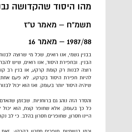
מהו היסוד שהקדושה נבנת
תשמ"ח – מאמר ט"ז
1987/88 – מאמר 16
בבנין גשמי, אנו רואים, שכל מי שרוצה לבנות
הבנין. ובחפירת היסוד, אנו רואים, שיש להבח
רוצה לבנות רק קומת קרקע, או בנין רב קומ
להיות חפירת היסוד בקרקע. לא פעם אחת חו
שיהיה היסוד יותר בעומק. ואז הוא יכול לבנות 
והסדר הזה נוהג גם ברוחניות. שבזמן שהאדם 
כל כך בעומק. אלא שחופר קצת, הוא יכול לב
היינו חסרון, שחופרים חסרון בהלב. כי לב נק
וכמו בגשמיות, חופרים חסרון בקרקע. זאת 