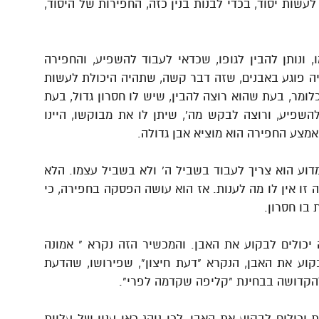
עשות יסוד, בכדי לבנות בנין כזה, החפירות של היסוד,
 ונותן להבין לגופו, שכדאי לעבוד להשפיע, והחפירה
יה פוגע באבנים, שזה דבר קשה, שתהיה היכולת לעשות
ומר, בעת שהוא רוצה להבין, שיש לו חסרון גדול, בעת
השפיע, ורוצה לבקש מה', שיתן לו את מבוקשו, היינו
אמצע החפירה הוא מוציא אבן גדולה.
דוע הוא צריך לעבוד בשביל ה' ולא בשביל עצמו. הלא
בנה זו אין לו מה לענות. אז הוא עושה הפסקה בחפירה, כי
בו חסרון.
יכולים לבקוע את האבן. והמכשיר הזה נקרא " אמונה
וע את האבן, הנקרא "דעת חיצון", שפירושו, שהדעת
הקדושה בבחינת "קליפה שקדמה לפרי".
יכולים לבקוע את האבן, לכן נוהג כאן ענין של עליות