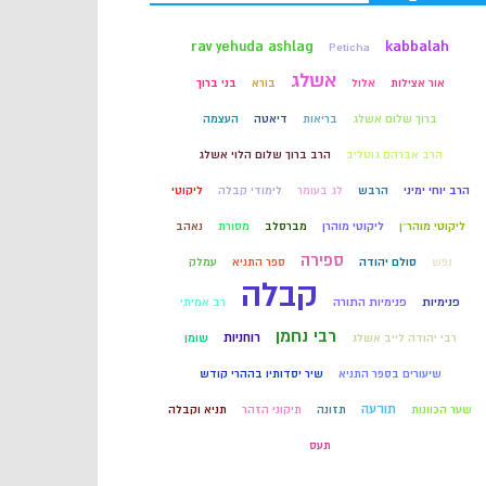
קבלה
rav yehuda ashlag
kabbalah
Peticha
אשלג
אור אצילות
אלול
בורא
בני ברוך
חכמת הקבלה
ברוך שלום אשלג
בריאות
דיאטה
העצמה
הרב אברהם גוטליב
הרב ברוך שלום הלוי אשלג
הרב יוחי ימיני
הרבש
לג בעומר
לימודי קבלה
ליקוטי
ליקוטי מוהר״ן
ליקוטי מוהרן
מברסלב
מסורת
נאהב
ספירה
נפש
סולם יהודה
ספר התניא
עמלק
קבלה
פנימיות
פנימיות התורה
רב אמיתי
רבי נחמן
רוחניות
רבי יהודה לייב אשלג
שומן
שיעורים בספר התניא
שיר יסדותיו בההרי קודש
תודעה
שער הכוונות
תזונה
תיקוני הזהר
תניא וקבלה
תעס