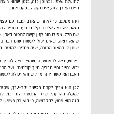
לתועלת עצמו. ובאופן כזה, בזמן שהוא רוצה ל
היינו הצורך לזה, אינו נעשה בפעם אחת.
וזהו מטעם, כי לאחר שהאדם עובד עם עצמו,
הזאת לא באה אליו בנקל. כי בעת החפירה ה
שם חלל, אפילו חור קטן קשה לחפור באבן. כל
שהוא רואה, שאינו יכול לעשות שום דבר בל
שיתן לו המאור התורה, שזה מחזירו למוטב, ב
פירוש, באה לו מחשבה, שהוא רוצה להבין, מ
ידוע "חייך וחיי חבריך, חייך קודמים". ועל ה
האבן הוא קשה יותר מדי, שתהא יכולת לעשות 
לכן הוא צריך לקחת מכשיר יקר-ערך, שבזה 
למעלה מהדעת", שרק המכשיר הזה יכול לבק
הזה הוא מחוץ להקדושה, כי הוא רק משמש ל
לכן, היות שרק בבחינת אמונה למעלה מהדעת 