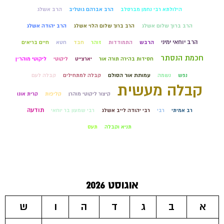
הילולתא רבי נחמן מברסלב
הרב אברהם גוטליב
הרב אשלג
הרב ברוך שלום אשלג
הרב ברוך שלום הלוי אשלג
הרב יהודה אשלג
הרב יוחאי ימיני
הרבש
התמודדות
זוהר
חבד
חטא
חיים בריאים
חכמת הנסתר
חסידות בהירה תורה אור
יארצייט
ליקוטי
ליקוטי מוהר״ן
נפש
נשמה
עמותת אור הסולם
קבלה למתחילים
קבלה לעם
קבלה מעשית
קיצור ליקוטי מוהרן
קליפות
קרית אונו
תודעה
רב אמיתי
רבי
רבי יהודה לייב אשלג
רבי שמעון בר יוחאי
תניא וקבלה
תעס
אוגוסט 2026
א
ב
ג
ד
ה
ו
ש