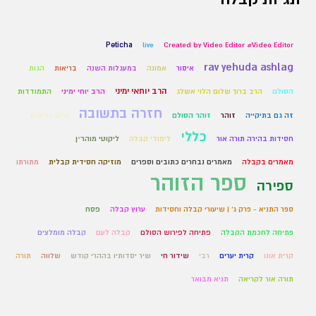
Peticha
live
Created by Video Editor #Video Editor
rav yehuda ashlag
איסור
אמונה
במעגלות השנה
בריאות
הגות
הרב יוחאי ימיני
הסולם
הרב ברוך שלום הלוי אשלג
הרב יוחי ימיני
התמודדות
חזרה בתשובה
זה גם בתיקייה
זוהר
זוהר הסולם
חיים בריאים
כללי
חסידות בהירה תורה אור
לימודי קבלה
ליקוטי מוהר״ן
מאמרים בקבלה
מאמרים נבחרים כתובים וספרים
מוזיקה חסידית קבלית
מתורתו
ספר הזוהר
ספירה
ספר התניא - פרק ג' | שיעורי קבלה וחסידות
ערוץ קבלה
פסח
פתיחה לחכמת הקבלה
פתיחה לפירוש הסולם
קבלה לעם
קבלה מומלצים
קרית אונו
קרית יערים
רבי
שידור חי
שיר יסדותיו בההרי קודש
שלווה
תורה
תורה אור לקריאה
תניא מבואר