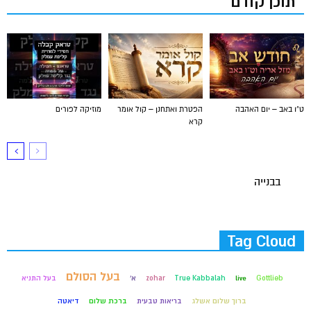
תוכן קודם
ט"ו באב – יום האהבה
הפטרת ואתחנן – קול אומר
מוזיקה לפורים
קרא
בבנייה
Tag Cloud
בעל הסולם
Gottlieb
live
True Kabbalah
zohar
א'
בעל התניא
ברוך שלום אשלג
בריאות טבעית
ברכת שלום
דיאטה