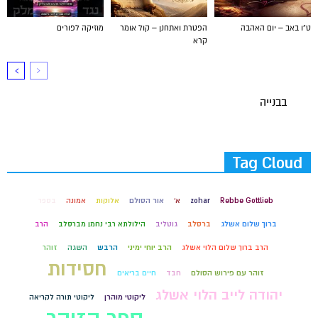
ט"ו באב – יום האהבה
הפטרת ואתחנן – קול אומר
מוזיקה לפורים
קרא
בבנייה
Tag Cloud
Rebbe Gottlieb
zohar
א'
אור הסולם
אלוקות
אמונה
בספר
ברוך שלום אשלג
ברסלב
גוטליב
הילולתא רבי נחמן מברסלב
הרב
הרב ברוך שלום הלוי אשלג
הרב יוחי ימיני
הרבש
השגה
זוהר
חסידות
זוהר עם פירוש הסולם
חבד
חיים בריאים
יהודה לייב הלוי אשלג
ליקוטי מוהרן
ליקוטי תורה לקריאה