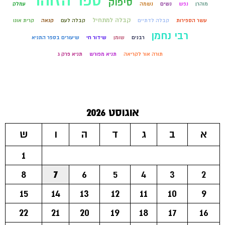
ספר הזוהר
סיפוק
מוהרן
נפש
נשים
נשמה
עמלק
קבלה למתחיל
עשר הספירות
קבלה לדתיים
קבלה לעם
קנאה
קרית אונו
רבי נחמן
רבנים
שומן
שידור חי
שיעורים בספר התניא
תורה אור לקריאה
תניא מפורש
תניא פרק ג
אוגוסט 2026
א
ב
ג
ד
ה
ו
ש
1
8
7
6
5
4
3
2
15
14
13
12
11
10
9
22
21
20
19
18
17
16