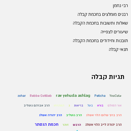
רבי נחמן
רבנים מומלצים בחכמת קבלה
שאלות ותשובות בחכמת הקבלה
שיעורים לצפייה
תובנות וחידודים בחכמת הקבלה
תנאי קבלה
תגיות קבלה
rav yehuda ashlag
zohar
Rebbe Gottlieb
Peticha
#YouCut
אור הסולם
בורא
בעל
בריאות
ג
המהרחו
הרב אברהם גוטליב
הרב ברוך שלום הלוי אשלג
הרב גוטליב
הרב יהודה אשלג
חכמת הנסתר
הרב יהודה לייב הלוי אשלג
הרבש
זוהר