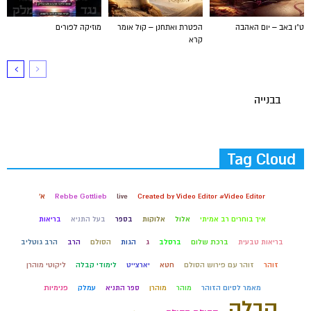
ט"ו באב – יום האהבה
הפטרת ואתחנן – קול אומר
מוזיקה לפורים
קרא
בבנייה
Tag Cloud
Created by Video Editor #Video Editor
live
Rebbe Gottlieb
א'
איך בוחרים רב אמיתי
אלול
אלוקות
בספר
בעל התניא
בריאות
בריאות טבעית
ברכת שלום
ברסלב
ג
הגות
הסולם
הרב
הרב גוטליב
זוהר
זוהר עם פירוש הסולם
חטא
יארצייט
לימודי קבלה
ליקוטי מוהרן
מאמר לסיום הזוהר
מוהר
מוהרן
ספר התניא
עמלק
פנימיות
קבלה