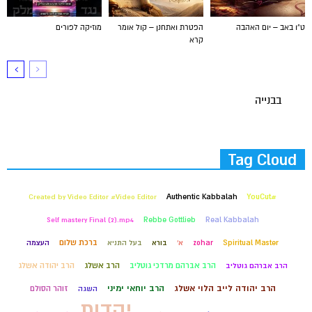
ט"ו באב – יום האהבה
הפטרת ואתחנן – קול אומר
מוזיקה לפורים
קרא
בבנייה
Tag Cloud
#YouCut
Created by Video Editor #Video Editor
Authentic Kabbalah
Self mastery Final (2).mp4
Rebbe Gottlieb
Real Kabbalah
ברכת שלום
Spiritual Master
zohar
א'
בורא
בעל התניא
העצמה
הרב אברהם מרדכי גוטליב
הרב אשלג
הרב יהודה אשלג
הרב אברהם גוטליב
הרב יהודה לייב הלוי אשלג
הרב יוחאי ימיני
זוהר הסולם
השגה
יהדות