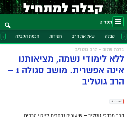
תפריט
קבלה
שאל את הרב
חסידות
חכמת הקבלה
הלכ
‹
›
ברכת שלום - הרב גוטליב
ללא לימודי נשמה, מציאותנו
אינה אפשרית. מושב סגולה 1 –
הרב גוטליב
צפיות:
3
הרב מרדכי גוטליב – שיעורים נבחרים לזיכוי הרבים