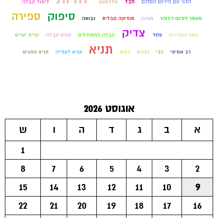
זוהר עם פירוש הסולם
חבד
טלזסטון
לימוד קבלה
סיפוק
ספירה
מאמר לסיום הזוהר
מוהרן
מוזיקה קבלית
נבואה
צדיק
עשר הספירות
פחד
קבלה למתחילים
קורס קבלה
קרית יערים
תניא
רב אמיתי
רבי
רבנים
רבש
תניא לצפייה
תניא מפורש
אוגוסט 2026
א
ב
ג
ד
ה
ו
ש
1
8
7
6
5
4
3
2
15
14
13
12
11
10
9
22
21
20
19
18
17
16