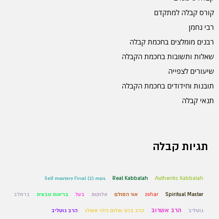
קורס קבלה למתקדם
רבי נחמן
רבנים מומלצים בחכמת קבלה
שאלות ותשובות בחכמת הקבלה
שיעורים לצפייה
תובנות וחידודים בחכמת הקבלה
תנאי קבלה
תגיות קבלה
Self mastery Final (2).mp4
Real Kabbalah
Authentic Kabbalah
Spiritual Master
zohar
אור הסולם
אלוקות
בעל
בריאות טבעית
ברסלב
הרב אשרוב
גוטליב
הרב ברוך שלום הלוי אשלג
הרב גוטליב