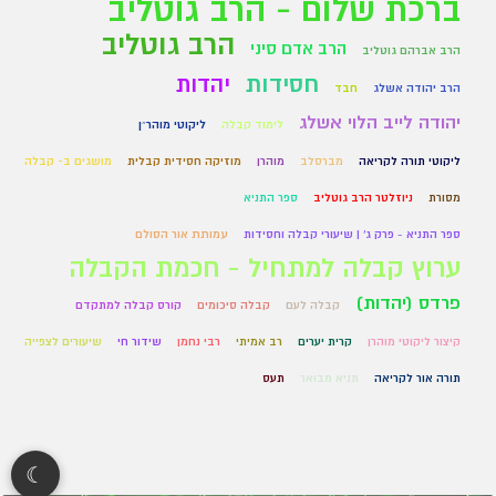
ברכת שלום - הרב גוטליב
הרב גוטליב
הרב אדם סיני
הרב אברהם גוטליב
חסידות
יהדות
הרב יהודה אשלג
חבד
יהודה לייב הלוי אשלג
לימוד קבלה
ליקוטי מוהר״ן
ליקוטי תורה לקריאה
מברסלב
מוהרן
מוזיקה חסידית קבלית
מושגים ב- קבלה
מסורת
ניוזלטר הרב גוטליב
ספר התניא
ספר התניא - פרק ג' | שיעורי קבלה וחסידות
עמותת אור הסולם
ערוץ קבלה למתחיל - חכמת הקבלה
פרדס (יהדות)
קבלה לעם
קבלה סיכומים
קורס קבלה למתקדם
קיצור ליקוטי מוהרן
קרית יערים
רב אמיתי
רבי נחמן
שידור חי
שיעורים לצפייה
תורה אור לקריאה
תניא מבואר
תעס
☾