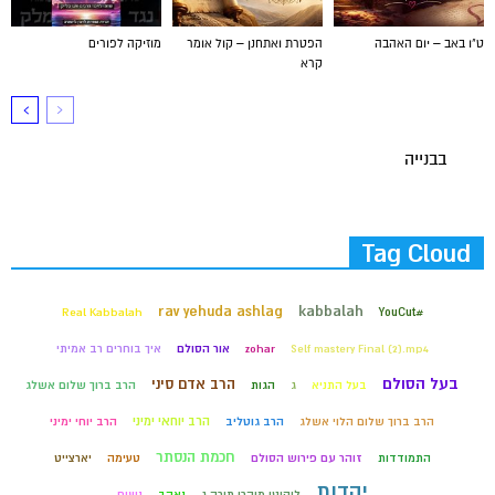
ט"ו באב – יום האהבה
הפטרת ואתחנן – קול אומר
מוזיקה לפורים
קרא
בבנייה
Tag Cloud
rav yehuda ashlag
kabbalah
Real Kabbalah
#YouCut
Self mastery Final (2).mp4
zohar
אור הסולם
איך בוחרים רב אמיתי
בעל הסולם
הרב אדם סיני
בעל התניא
ג
הגות
הרב ברוך שלום אשלג
הרב יוחאי ימיני
הרב ברוך שלום הלוי אשלג
הרב גוטליב
הרב יוחי ימיני
חכמת הנסתר
התמודדות
זוהר עם פירוש הסולם
טעימה
יארצייט
יהדות
ליקוטי מוהרן תורה ג
נאהב
נשים