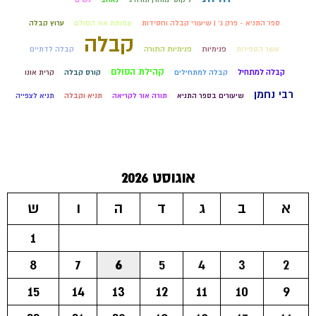
ספר התניא - פרק ג' | שיעורי קבלה וחסידות
עמותת אור הסולם
ערוץ קבלה
קבלה
עשר הספירות
פנימיות
פנימיות התורה
קבלה לדתיים
קהילת הסולם
קבלה למתחיל
קבלה למתחילים
קורס קבלה
קרית אונו
רבי נחמן
שיעורים בספר התניא
תורה אור לקריאה
תניא וקבלה
תניא לצפייה
אוגוסט 2026
א
ב
ג
ד
ה
ו
ש
1
8
7
6
5
4
3
2
15
14
13
12
11
10
9