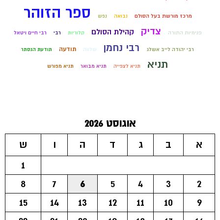
ספר הזוהר
מרכז מורשת בעל הסולם
נבואה
נפש
צדיק
קהילת הסולם
פנימיות התורה
קלוריות
רבי
רבי חיים ויטאל
רבי נחמן
תודעה
רבי יהודה לייב אשלג
שלווה
תודעת הנסתר
תניא
תניא לצפייה
תניא מבואר
תניא מפורש
אוגוסט 2026
א
ב
ג
ד
ה
ו
ש
1
8
7
6
5
4
3
2
15
14
13
12
11
10
9