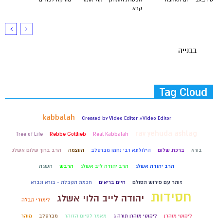
קרא
בבנייה
Tag Cloud
kabbalah
Created by Video Editor #Video Editor
rav yehuda ashlag
Tree of Life
Rebbe Gottlieb
Real Kabbalah
בורא
ברכת שלום
הילולתא רבי נחמן מברסלב
העצמה
הרב ברוך שלום אשלג
הרב יהודה אשלג
הרב יהודה ליב אשלג
הרבש
השגה
זוהר עם פירוש הסולם
חיים בריאים
חכמת הקבלה - בורא ונברא
חסידות
יהודה לייב הלוי אשלג
לימודי קבלה
ליקוטי מוהרן
ליקוטי מוהרן תורה ג
מאמר לסיום הזוהר
מברסלב
מוהר