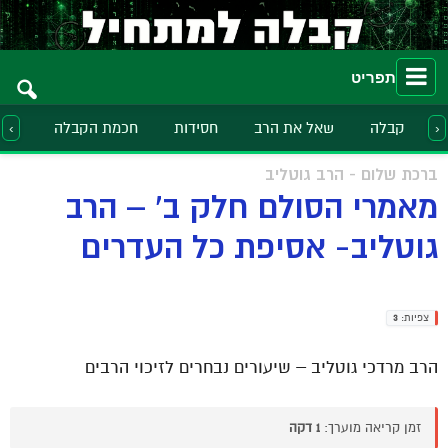
תפריט
קבלה
שאל את הרב
חסידות
חכמת הקבלה
הלכ
‹
›
ברכת שלום - הרב גוטליב
מאמרי הסולם חלק ב' – הרב
גוטליב- אסיפת כל העדרים
צפיות:
3
הרב מרדכי גוטליב – שיעורים נבחרים לזיכוי הרבים
זמן קריאה מוערך:
1 דקה