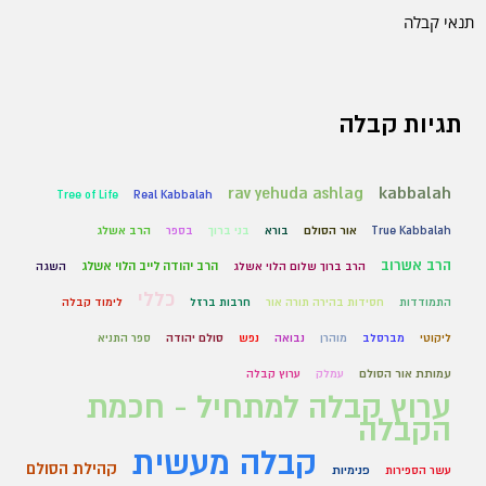
תנאי קבלה
תגיות קבלה
rav yehuda ashlag
kabbalah
Tree of Life
Real Kabbalah
True Kabbalah
אור הסולם
בורא
בני ברוך
בספר
הרב אשלג
הרב אשרוב
הרב יהודה לייב הלוי אשלג
הרב ברוך שלום הלוי אשלג
השגה
כללי
התמודדות
חסידות בהירה תורה אור
חרבות ברזל
לימוד קבלה
ליקוטי
מברסלב
מוהרן
נבואה
נפש
סולם יהודה
ספר התניא
עמותת אור הסולם
עמלק
ערוץ קבלה
ערוץ קבלה למתחיל - חכמת
הקבלה
קבלה מעשית
קהילת הסולם
עשר הספירות
פנימיות