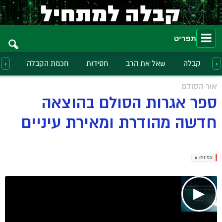
תפריט
קבלה
שאל את הרב
חסידות
חכמת הקבלה
הלכ
‹
›
אור הסולם
ספר אגרות הסולם בהוצאה
חדשה מהודרת ומאירת עיניים
צפיות:
4
▶