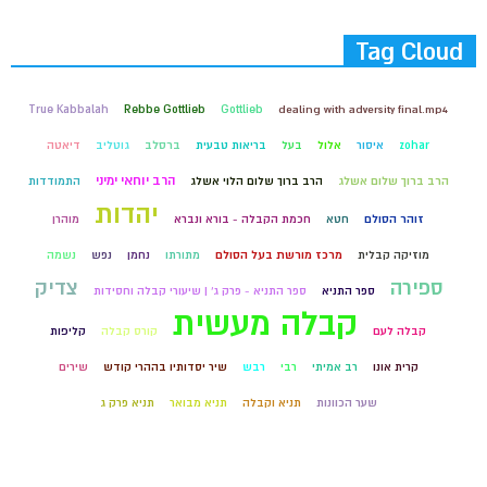
Tag Cloud
True Kabbalah
Rebbe Gottlieb
Gottlieb
dealing with adversity final.mp4
zohar
איסור
אלול
בעל
בריאות טבעית
ברסלב
גוטליב
דיאטה
הרב יוחאי ימיני
הרב ברוך שלום אשלג
הרב ברוך שלום הלוי אשלג
התמודדות
יהדות
זוהר הסולם
חטא
חכמת הקבלה - בורא ונברא
מוהרן
מוזיקה קבלית
מרכז מורשת בעל הסולם
מתורתו
נחמן
נפש
נשמה
ספירה
צדיק
ספר התניא
ספר התניא - פרק ג' | שיעורי קבלה וחסידות
קבלה מעשית
קבלה לעם
קורס קבלה
קליפות
קרית אונו
רב אמיתי
רבי
רבש
שיר יסדותיו בההרי קודש
שירים
שער הכוונות
תניא וקבלה
תניא מבואר
תניא פרק ג