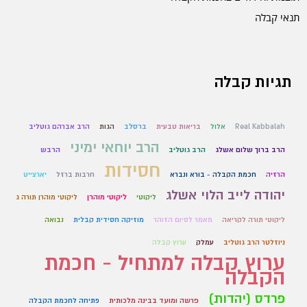
תנאי קבלה
תגיות קבלה
Real Kabbalah
אלול
בריאות טבעית
ברסלב
הגות
הרב אברהם גוטליב
הרב יוחאי ימיני
הרב ברוך שלום אשלג
הרב גוטליב
הרבש
חסידות
הרזיה
חכמת הקבלה - בורא ונברא
חרבות ברזל
יארצייט
יהודה לייב הלוי אשלג
ליקוטי
ליקוטי מוהרן
ליקוטי מוהרן תורה ג
ליקוטי תורה לקריאה
מאמר לסיום הזוהר
מוזיקה חסידית קבלית
נבואה
ניוזלטר הרב גוטליב
עמלק
ערוץ קבלה
ערוץ קבלה למתחיל - חכמת
הקבלה
פרדס (יהדות)
פרשה ומועד בבינה מלכותית
פתיחה לחכמת הקבלה