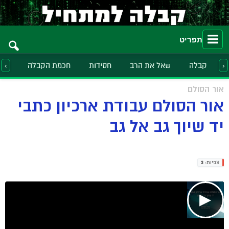
תפריט
קבלה
שאל את הרב
חסידות
חכמת הקבלה
הלכ
‹
›
אור הסולם
אור הסולם עבודת ארכיון כתבי
יד שיוך גב אל גב
צפיות:
3
▶