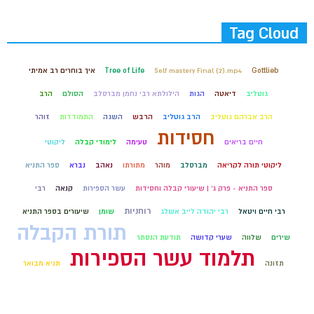
Tag Cloud
Gottlieb
Self mastery Final (2).mp4
Tree of Life
איך בוחרים רב אמיתי
גוטליב
דיאטה
הגות
הילולתא רבי נחמן מברסלב
הסולם
הרב
הרב אברהם גוטליב
הרב גוטליב
הרבש
השגה
התמודדות
זוהר
חסידות
חיים בריאים
טעימה
לימודי קבלה
ליקוטי
ליקוטי תורה לקריאה
מברסלב
מוהר
מתורתו
נאהב
נברא
ספר התניא
ספר התניא - פרק ג' | שיעורי קבלה וחסידות
עשר הספירות
קנאה
רבי
רוחניות
רבי חיים ויטאל
רבי יהודה לייב אשלג
שומן
שיעורים בספר התניא
תורת הקבלה
שירים
שלווה
שערי קדושה
תודעת הנסתר
תלמוד עשר הספירות
תזונה
תניא מבואר