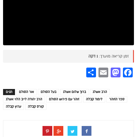
זמן קריאה מוערך:
1 דקה
Share
Mastodon
Email
Facebook
הרב אשלג
ברוך שלום אשלג
בעל הסולם
אור הסולם
תגים
ספר הזוהר
לימוד קבלה
זוהר עם פירוש הסולם
הרב יהודה לייב הלוי אשלג
קורס קבלה
ערוץ קבלה