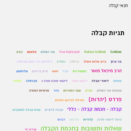
תנאי קבלה
תגיות קבלה
Gottlieb
Rebbe Gottlieb
True Kabbalah
אור הסולם
אלוקות
בורא
בני ברוך
ברוך שלום אשלג
ברסלב
גוטליב
הילולתא רבי נחמן מברסלב
הרב מיכאל מאור
התמודדות
חבד
חטא
חיים בריאים
טלזסטון
טעימה
לימודי קבלה
ליקוטי מוהר
ליקוטי מוהרן תורה ג
מברסלב
מסורת
עמותת אור הסולם
עמלק
עשר הספירות
פחד
פנימיות התורה
פרדס (יהדות)
פתיחה לפירוש הסולם
קבלה - חכמת קבלה - כללי
קבלה לדתיים
קורס קבלה למתקדם
קיצור ליקוטי מוהרן
קלוריות
קליפות
רבנים
שאלות ותשובות בחכמת הקבלה
שידור חי