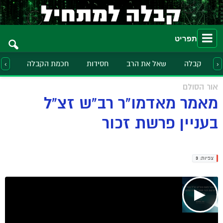
תפריט
קבלה
שאל את הרב
חסידות
חכמת הקבלה
הלכ
‹
›
אור הסולם
מאמר מאדמו"ר רב"ש זצ"ל
בעניין פרשת זכור
צפיות:
3
▶