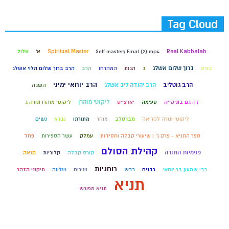
Tag Cloud
Real Kabbalah
Self mastery Final (2).mp4
Spiritual Master
א'
אלול
ברוך שלום אשלג
בורא
ג
הגות
המהרחו
הרב
הרב ברוך שלום הלוי אשלג
הרב יוחאי ימיני
הרב גוטליב
הרב יהודה ליב אשלג
השגה
ליקוטי מוהרן
זה גם בתיקייה
טעימה
יארצייט
ליקוטי מוהרן תורה ג
ליקוטי תורה לקריאה
מברסלב
מוהר
מתורתו
נברא
נשים
ספר התניא - פרק ג' | שיעורי קבלה וחסידות
עמלק
עשר הספירות
פחד
קהילת הסולם
פנימיות התורה
קורס קבלה
קלוריות
קנאה
רוחניות
רבי שמעון בר יוחאי
רבנים
רבש
שירים
שלווה
תיקוני הזהר
תניא
תניא מפורש