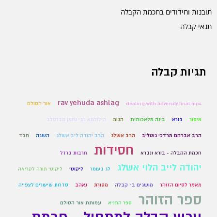
תובנות וחידודים בחכמת הקבלה
תנאי קבלה
תגיות קבלה
rav yehuda ashlag
dealing with adversity final.mp4
אור הסולם
איסור
בורא
בינה מלאכותית
הגות
הילולתא רבי נחמן מברסלב
הרב אברהם מרדכי גוטליב
הרב אשלג
הרב יהודה ליב אשלג
השגה
חבד
חסידות
חכמת הקבלה - בורא ונברא
חרבות ברזל
יהודה לייב הלוי אשלג
לג בעומר
ליקוטי
ליקוטי תורה לקריאה
מאמר לסיום הזוהר
מושגים ב- קבלה
מסורת
נאהב
סדרות שיעורים לצפייה
ספר הזוהר
ספר התניא
עמותת אור הסולם