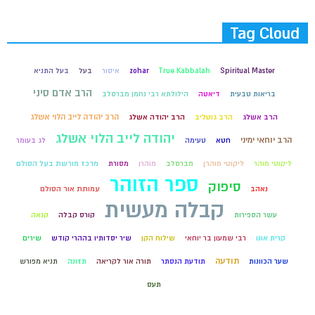
Tag Cloud
Spiritual Master
True Kabbalah
zohar
איסור
בעל
בעל התניא
הרב אדם סיני
בריאות טבעית
דיאטה
הילולתא רבי נחמן מברסלב
הרב יהודה לייב הלוי אשלג
הרב אשלג
הרב גוטליב
הרב יהודה אשלג
יהודה לייב הלוי אשלג
הרב יוחאי ימיני
חטא
טעימה
לג בעומר
ליקוטי מוהר
ליקוטי מוהרן
מברסלב
מוהרן
מסורת
מרכז מורשת בעל הסולם
ספר הזוהר
סיפוק
נאהב
עמותת אור הסולם
קבלה מעשית
עשר הספירות
קורס קבלה
קנאה
קרית אונו
רבי שמעון בר יוחאי
שילוח הקן
שיר יסדותיו בההרי קודש
שירים
תודעה
שער הכוונות
תודעת הנסתר
תורה אור לקריאה
תזונה
תניא מפורש
תעס