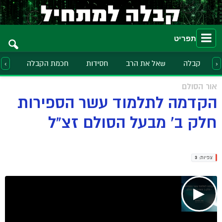
תפריט
קבלה
שאל את הרב
חסידות
חכמת הקבלה
הלכ
‹
›
אור הסולם
הקדמה לתלמוד עשר הספירות
חלק ב' מבעל הסולם זצ"ל
צפיות:
3
▶