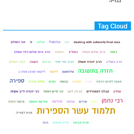
בבנייה
Tag Cloud
dealing with adversity final.mp4
live
Peticha
zohar
א'
אור הסולם
בספר
ברוך שלום אשלג
גוטליב
העצמה
הרב ברוך שלום הלוי אשלג
הרב גוטליב
הרב יהודה אשלג
הרב יוחי ימיני
הרבש
השגה
זוהר הסולם
חזרה בתשובה
טלזסטון
ליקוטי
ליקוטי מוהרן תורה ג
ספירה
מאמר לסיום הזוהר
מוהר
מסורת
נבואה
נשים
סולם יהודה
עמלק
קבלה למתחילים
קבלה לעם
רבי חיים ויטאל
רבי יהודה לייב אשלג
רבי נחמן
תודעה
רבש
שירים
שלווה
תודעת הנסתר
תיקוני הזהר
תלמוד עשר הספירות
תניא לצפייה
תניא מבואר
תניא מפורש
תעס