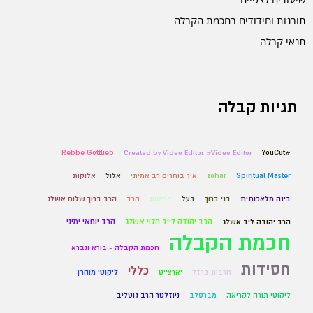
תובנות וחידודים בחכמת הקבלה
תנאי קבלה
תגיות קבלה
Rebbe Gottlieb
Created by Video Editor #Video Editor
#YouCut
Spiritual Master
zohar
איך בוחרים רב אמיתי
אלול
אלוקות
בינה מלאכותית
בני ברוך
בעל
בריאות
הרב
הרב ברוך שלום אשלג
הרב יהודה לייב הלוי אשלג
הרב יוחאי ימיני
הרב יהודה ליב אשלג
חכמת הקבלה
חכמת הקבלה - בורא ונברא
חסידות
כללי
חרבות ברזל
יארצייט
ליקוטי מוהרן
ליקוטי תורה לקריאה
מברסלב
ניוזלטר הרב גוטליב