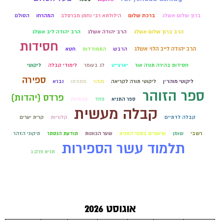
ברוך שלום אשלג
ברכת שלום
הילולתא רבי נחמן מברסלב
המהרחו
הסולם
הרב ברוך שלום אשלג
הרב יהודה אשלג
הרב יהודה ליב אשלג
חסידות
הרב יהודה לייב הלוי אשלג
הרבש
התמודדות
חטא
חסידות בהירה תורה אור
יארצייט
לג בעומר
לימודי קבלה
ליקוטי
ספירה
ליקוטי מוהר״ן
ליקוטי תורה לקריאה
מוהר
מתורתו
נברא
ספר הזוהר
פרדס (יהדות)
ספר התניא
פחד
פנימיות
קבלה מעשית
קבלה לדתיים
קלוריות
קרית יערים
רשבי
שומן
שיעורים בספר התניא
שער הכוונות
תודעת הנסתר
תיקוני הזהר
תלמוד עשר הספירות
תניא פרק ג
אוגוסט 2026