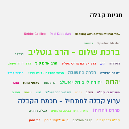
תגיות קבלה
Rebbe Gottlieb
Real Kabbalah
dealing with adversity final.mp4
Spiritual Master
בריאות
ברכת שלום - הרב גוטליב
ברסלב
הרב אדם סיני
המהרחו
הרב
הרב אברהם מרדכי גוטליב
הרב יהודה אשלג
חזרה בתשובה
זה גם בתיקייה
חכמת הקבלה - בורא ונברא
חרבות ברזל
יהדות
יהודה לייב הלוי אשלג
לג בעומר
ליקוטי מוהרן
מוהר
מושגים ב- קבלה
נאהב
נברא
ניוזלטר הרב גוטליב
נפש
נשמה
ספרים
ערוץ קבלה למתחיל - חכמת הקבלה
פרדס (יהדות)
פרשה ומועד בבינה מלכותית
קבלה לדתיים
קבלה למתקדמים
קבלה מומלצים
קיצור ליקוטי מוהרן
רבי נחמן