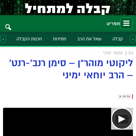
תפריט
קבלה
שאל את הרב
חסידות
חכמת הקבלה
הלכ
‹
›
הרב יוחאי ימיני
ליקוטי מוהר"ן – סימן רנב'-רנט'
– הרב יוחאי ימיני
צפיות:
3
▶