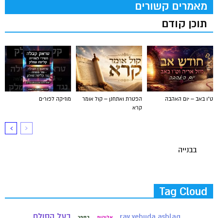
מאמרים קשורים
תוכן קודם
ט"ו באב – יום האהבה
הפטרת ואתחנן – קול אומר
מוזיקה לפורים
קרא
בבנייה
Tag Cloud
בעל הסולם
rav yehuda ashlag
אלוקות
בספר