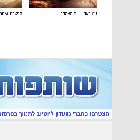
ט"ו באב – יום האהבה
הפטרת ואתחנ