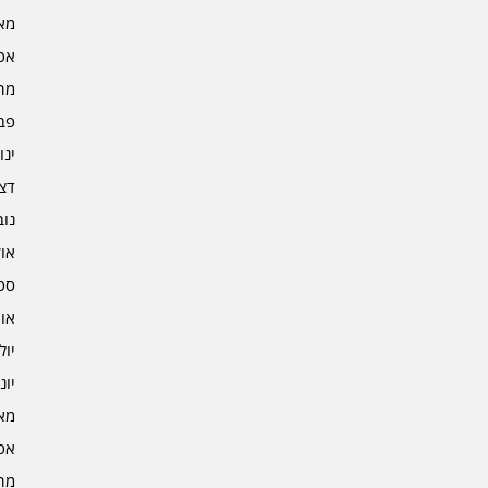
מאי 4
אפרי
מרץ 
פברו
ינוא
דצמב
נובמ
אוקט
ספט
אוגו
יולי 3
יוני 3
מאי 3
אפרי
מרץ 