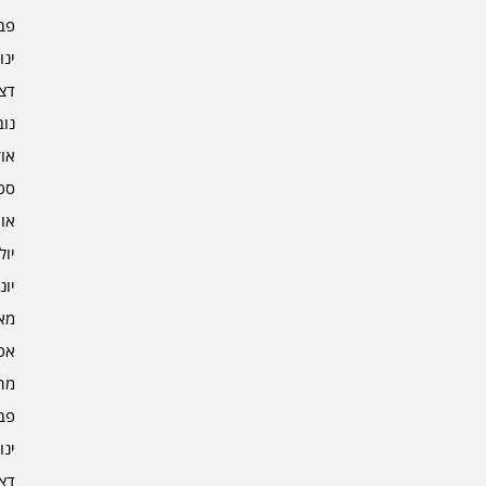
פברו
ינוא
דצמב
נובמ
אוקט
ספט
אוגו
יולי 2
יוני 2
מאי 2
אפרי
מרץ 
פברו
ינוא
דצמב