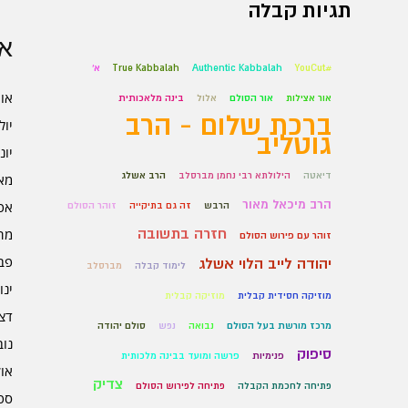
תגיות קבלה
אר
#YouCut
Authentic Kabbalah
True Kabbalah
א'
אוגו
אור אצילות
אור הסולם
אלול
בינה מלאכותית
ברכת שלום - הרב
יולי 6
גוטליב
יוני 6
דיאטה
הילולתא רבי נחמן מברסלב
הרב אשלג
מאי 6
הרב מיכאל מאור
אפרי
הרבש
זה גם בתיקייה
זוהר הסולם
חזרה בתשובה
מרץ 
זוהר עם פירוש הסולם
פברו
יהודה לייב הלוי אשלג
לימוד קבלה
מברסלב
ינוא
מוזיקה חסידית קבלית
מוזיקה קבלית
דצמב
מרכז מורשת בעל הסולם
נבואה
נפש
סולם יהודה
נובמ
סיפוק
פנימיות
פרשה ומועד בבינה מלכותית
אוקט
צדיק
פתיחה לחכמת הקבלה
פתיחה לפירוש הסולם
ספט