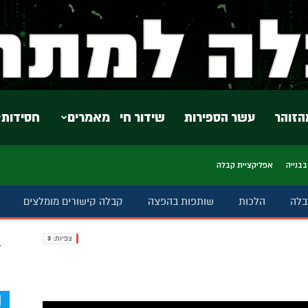
הזוהר
עשר הספירות
שידור חי
מאמרים
חסידות
בבנייה
אפליקציית קבלה
בלה
הלכות
שותפות בהפצה
קבלה קישורים מומלצים
צפיות:
3
ב
d