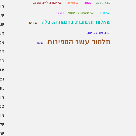
קבלה לעם
קנאה
רב אמיתי
רבי יהודה לייב אשלג
אוגו
רבי נחמן
רבי שמעון בר יוחאי
רשבי
יולי 5
שאלות ותשובות בחכמת הקבלה
שירים
יוני 5
מאי 5
תורה אור לקריאה
תלמוד עשר הספירות
אפרי
תעס
מרץ 
פברו
ינוא
דצמב
נובמ
אוקט
ספט
אוגו
יולי 4
יוני 4