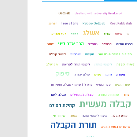
קבלה
Gottlieb
dealing with adversity final.mp4
zohar
Tree of Life
Rebbe Gottlieb
Real Kabbalah
חכמת הקבלה
אשלג
א'
איסור
אלול
בספר
בעל התניא
הרב אדם סיני
ברכת שלום
ברסלב
גוטליב
זוהר
חסידות בהירה תורה אור
טעימה
יארצייט
לימוד קבלה
לימודי קבלה
ליקוטי מוהרן
ליקוטי תורה לקריאה
מברסלב
סיפוק
מסורת
נחמן
נשים
סולם יהודה
ספר התניא
ספר התניא - פרק ג' | שיעורי קבלה וחסידות
פחד
פנימיות התורה
קבלה למתחילים
קבלה לעם
קבלה מעשית
קהילת הסולם
קורס קבלה
קיצור ליקוטי מוהרן
קנאה
שידור חי
תורת הקבלה
שיעורים בספר התניא
תזונה