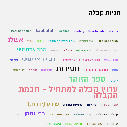
תגיות קבלה
kabbalah
Real Kabbalah
Gottlieb
dealing with adversity final.mp4
אשלג
True Kabbalah
אור הסולם
איך בוחרים רב אמיתי
איסור
אלול
הרב אדם סיני
ברוך שלום אשלג
ברכת שלום
גוטליב
העצמה
הרב יוחאי ימיני
הרב יהודה לייב הלוי אשלג
הרב אשלג
השגה
חסידות
חכמת הנסתר
חטא
טלזסטון
טעימה
לג בעומר
ספר הזוהר
ליקוטי
ערוץ קבלה למתחיל - חכמת
הקבלה
פרדס (יהדות)
עשר הספירות
פנימיות
פנימיות התורה
רבי נחמן
קבלה למתחילים
קבלה מומלצים
קרית אונו
רבי
רשבי
שידור חי
שער הכוונות
תודעת הנסתר
תיקוני הזהר