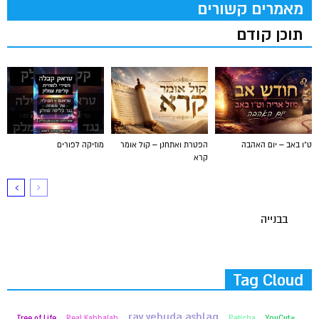
מאמרים קשורים
תוכן קודם
ט"ו באב – יום האהבה
הפטרת ואתחנן – קול אומר
מוזיקה לפורים
קרא
בבנייה
Tag Cloud
rav yehuda ashlag
Tree of Life
Real Kabbalah
Peticha
#YouCut