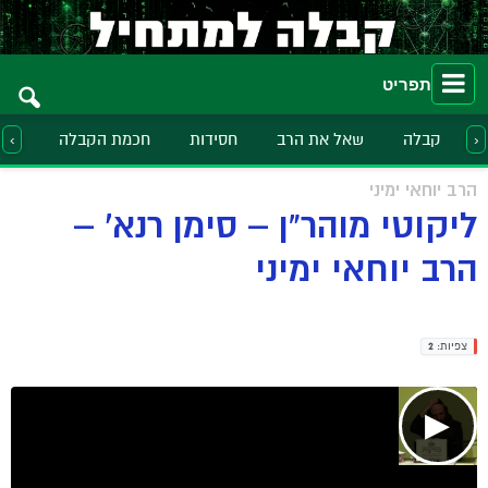
תפריט
קבלה
שאל את הרב
חסידות
חכמת הקבלה
הלכ
‹
›
הרב יוחאי ימיני
ליקוטי מוהר"ן – סימן רנא' –
הרב יוחאי ימיני
צפיות:
2
▶