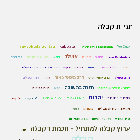
תגיות קבלה
rav yehuda ashlag
kabbalah
Authentic Kabbalah
#YouCut
אשלג
True Kabbalah
איסור
אמונה
בורא
במעגלות השנה
בני ברוך
בספר
בעל התניא
בריאות
בריאות טבעית
הרב אברהם מרדכי גוטליב
הרב מיכאל מאור
הרב יוחאי ימיני
הרב אשלג
זוהר
זוהר הסולם
חזרה בתשובה
זוהר עם פירוש הסולם
חטא
חיים בריאים
יהדות
יהודה לייב הלוי אשלג
חכמת הנסתר
לג בעומר
ליקוטי
מוזיקה חסידית קבלית
מתורתו
נשמה
ספר התניא - פרק ג' | שיעורי קבלה וחסידות
ערוץ קבלה למתחיל - חכמת הקבלה
פחד
קבלה