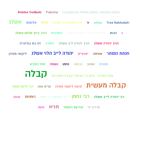
Rebbe Gottlieb
Peticha
Created by Video Editor #Video Editor
אשלג
True Kabbalah
zohar
א'
איך בוחרים רב אמיתי
אלול
אלוקות
ג
הגות
הילולתא רבי נחמן מברסלב
המהרחו
הרב ברוך שלום אשלג
הרב יהודה אשלג
הרב יהודה ליב אשלג
השגה
זה גם בתיקייה
יהודה לייב הלוי אשלג
חכמת הנסתר
טעימה
יארצייט
ליקוטי מוהרן
מסורת
נאהב
נבואה
נחמן
נשמה
ספר התניא
קבלה
ספר התניא - פרק ג' | שיעורי קבלה וחסידות
קבלה מעשית
קיצור ליקוטי מוהרן
קרית אונו
רבי חיים ויטאל
רבי נחמן
רוחניות
רבי יהודה לייב אשלג
רבי שמעון בר יוחאי
שומן
תניא
שידור חי
תודעת הנסתר
תעס