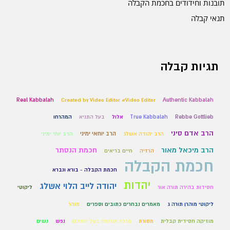
תובנות וחידודים בחכמת הקבלה
תנאי קבלה
תגיות קבלה
Real Kabbalah
Created by Video Editor #Video Editor
Authentic Kabbalah
Rebbe Gottlieb
True Kabbalah
אלול
בעל התניא
המהרחו
הרב אדם סיני
הרב יוחאי ימיני
הרב יהודה אשלג
הרב יוחי ימיני
הרב מיכאל מאור
חכמת הנסתר
הרזיה
חיים בריאים
חכמת הקבלה
חכמת הקבלה - בורא ונברא
יהדות
יהודה לייב הלוי אשלג
חסידות בהירה תורה אור
ליקוטי
ליקוטי מוהרן תורה ג
מאמרים נבחרים כתובים וספרים
מוהר
מוזיקה חסידית קבלית
מסורת
מרכז מורשת בעל הסולם
נפש
נשים