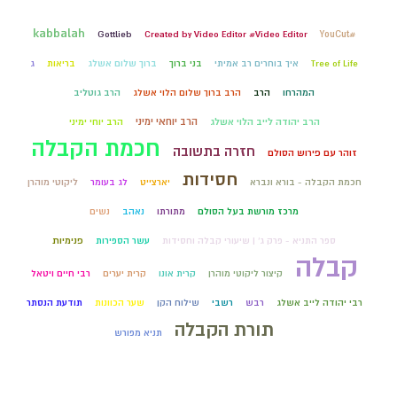
kabbalah
Gottlieb
Created by Video Editor #Video Editor
#YouCut
Tree of Life
איך בוחרים רב אמיתי
בני ברוך
ברוך שלום אשלג
בריאות
ג
המהרחו
הרב
הרב ברוך שלום הלוי אשלג
הרב גוטליב
הרב יוחאי ימיני
הרב יהודה לייב הלוי אשלג
הרב יוחי ימיני
חכמת הקבלה
חזרה בתשובה
זוהר עם פירוש הסולם
חסידות
חכמת הקבלה - בורא ונברא
יארצייט
לג בעומר
ליקוטי מוהרן
מרכז מורשת בעל הסולם
מתורתו
נאהב
נשים
ספר התניא - פרק ג' | שיעורי קבלה וחסידות
עשר הספירות
פנימיות
קבלה
קיצור ליקוטי מוהרן
קרית אונו
קרית יערים
רבי חיים ויטאל
רבי יהודה לייב אשלג
רבש
רשבי
שילוח הקן
שער הכוונות
תודעת הנסתר
תורת הקבלה
תניא מפורש