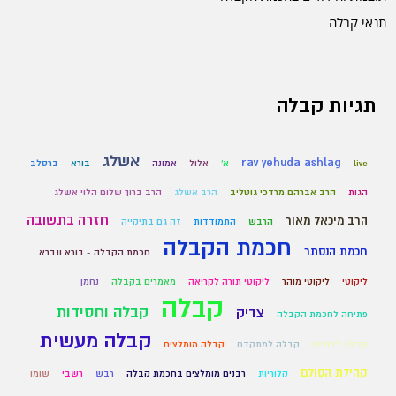
תנאי קבלה
תגיות קבלה
אשלג
rav yehuda ashlag
live
א'
אלול
אמונה
בורא
ברסלב
הגות
הרב אברהם מרדכי גוטליב
הרב אשלג
הרב ברוך שלום הלוי אשלג
חזרה בתשובה
הרב מיכאל מאור
הרבש
התמודדות
זה גם בתיקייה
חכמת הקבלה
חכמת הנסתר
חכמת הקבלה - בורא ונברא
ליקוטי
ליקוטי מוהר
ליקוטי תורה לקריאה
מאמרים בקבלה
נחמן
קבלה
קבלה וחסידות
צדיק
פתיחה לחכמת הקבלה
קבלה מעשית
קבלה לדתיים
קבלה למתקדם
קבלה מומלצים
קהילת הסולם
קלוריות
רבנים מומלצים בחכמת קבלה
רבש
רשבי
שומן