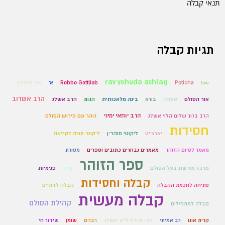
תנאי קבלה
תגיות קבלה
rav yehuda ashlag
live
Peticha
Rebbe Gottlieb
א'
אור הסולם
הרב אשרוב
אור הסולם
אמונה
בורא
בינה מלאכותית
הגות
הרב אשלג
הרב יוחאי ימיני
הרב ברוך שלום הלוי אשלג
זוהר עם פירוש הסולם
חסידות
יארצייט
ליקוטי מוהר״ן
ליקוטי תורה לקריאה
מאמר לסיום הזוהר
מאמרים נבחרים כתובים וספרים
מסורת
ספר הזוהר
מרכז מורשת בעל הסולם
פחד
פנימיות
קבלה וחסידות
פתיחה לחכמת הקבלה
קבלה לדתיים
קבלה מעשית
קהילת הסולם
קבלה למתחילים
קרית אונו
רב אמיתי
רבי יהודה לייב אשלג
רבנים
שומן
שידור חי