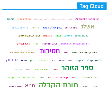
Tag Cloud
Authentic Kabbalah
dealing with adversity final.mp4
Tree of Life
אמונה
אשלג
בעל התניא
ברוך שלום אשלג
בריאות
בריאות טבעית
ברכת שלום
גוטליב
הגות
המהרחו
הרב אברהם גוטליב
הרב אברהם מרדכי גוטליב
הרב יוחי ימיני
זוהר
זוהר הסולם
חסידות
זוהר עם פירוש הסולם
חטא
חסידות בהירה תורה אור
סיפוק
לימודי קבלה
ליקוטי
מאמר לסיום הזוהר
מברסלב
נחמן
נשים
ספר הזוהר
עמלק
עשר הספירות
פחד
פנימיות
קבלה למתחילים
קנאה
קרית יערים
רבש
שומן
שיר יסדותיו בההרי קודש
תורת הקבלה
תניא
שירים
שלווה
תניא לצפייה