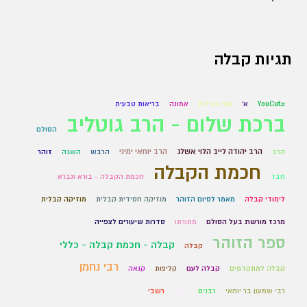
תגיות קבלה
#YouCut
א'
אור אצילות
אמונה
בריאות טבעית
ברכת שלום - הרב גוטליב
הסולם
הרב יהודה לייב הלוי אשלג
הרב יוחאי ימיני
הרב
הרבש
השגה
זוהר
חכמת הקבלה
חבד
חכמת הקבלה - בורא ונברא
לימודי קבלה
מאמר לסיום הזוהר
מוזיקה חסידית קבלית
מוזיקה קבלית
מרכז מורשת בעל הסולם
מתורתו
סדרות שיעורים לצפייה
ספר הזוהר
קבלה - חכמת קבלה - כללי
קבלה
רבי נחמן
קבלה למתקדמים
קבלה לעם
קליפות
קנאה
רבי שמעון בר יוחאי
רבנים
רבש
רשבי