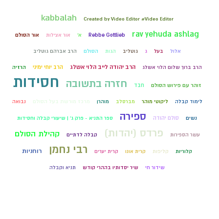
kabbalah
Created by Video Editor #Video Editor
rav yehuda ashlag
Rebbe Gottlieb
א'
אור אצילות
אור הסולם
אלול
בעל
ג
גוטליב
הגות
הסולם
הרב אברהם גוטליב
הרב יהודה לייב הלוי אשלג
הרב יוחי ימיני
הרב ברוך שלום הלוי אשלג
הרזיה
חסידות
חזרה בתשובה
חבד
זוהר עם פירוש הסולם
לימוד קבלה
ליקוטי מוהר
מברסלב
מוהרן
מרכז מורשת בעל הסולם
נבואה
ספירה
סולם יהודה
נשים
ספר התניא - פרק ג' | שיעורי קבלה וחסידות
פרדס (יהדות)
קהילת הסולם
עשר הספירות
קבלה לדתיים
רבי נחמן
רוחניות
קלוריות
קליפות
קרית אונו
קרית יערים
שידור חי
שיר יסדותיו בההרי קודש
תניא וקבלה