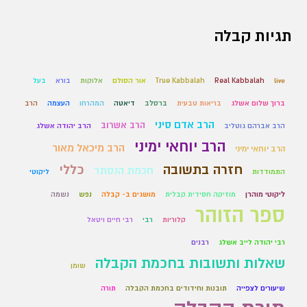
תגיות קבלה
live
Real Kabbalah
True Kabbalah
אור הסולם
אלוקות
בורא
בעל
ברוך שלום אשלג
בריאות טבעית
ברסלב
דיאטה
המהרחו
העצמה
הרב
הרב אדם סיני
הרב אשרוב
הרב אברהם גוטליב
הרב יהודה אשלג
הרב יוחאי ימיני
הרב מיכאל מאור
הרב יוחאי ימיני
חזרה בתשובה
כללי
חכמת הנסתר
התמודדות
ליקוטי
ליקוטי מוהרן
מוזיקה חסידית קבלית
מושגים ב- קבלה
נפש
נשמה
ספר הזוהר
קלוריות
רבי
רבי חיים ויטאל
רבי יהודה לייב אשלג
רבנים
שאלות ותשובות בחכמת הקבלה
שומן
שיעורים לצפייה
תובנות וחידודים בחכמת הקבלה
תורה