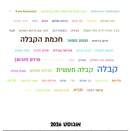
Authentic Kabbalah
dealing with adversity final.mp4
Real Kabbalah
א'
אור הסולם
אלוקות
בני ברוך
ברכת שלום
הגות
הרב
הרב אשלג
הרב יהודה לייב הלוי אשלג
הרזיה
התמודדות
זוהר עם פירוש הסולם
חבד
חכמת הקבלה
חכמת הנסתר
חיים בריאים
חכמת הקבלה - בורא ונברא
מוזיקה קבלית
סולם יהודה
ספר התניא
פרדס (יהדות)
עמותת אור הסולם
עמלק
פחד
פנימיות התורה
קבלה
קבלה מעשית
קהילת הסולם
קורס קבלה
תודעה
קליפות
קרית אונו
רב אמיתי
רבי
שומן
שילוח הקן
שערי קדושה
תניא
תיקוני הזהר
תניא מבואר
תניא פרק ג
תעס
אוגוסט 2026