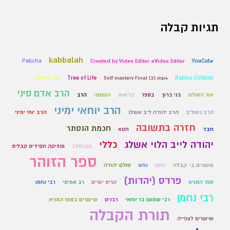
תגיות קבלה
kabbalah
Peticha
Created by Video Editor #Video Editor
#YouCut
Rebbe Gottlieb
Self mastery Final (2).mp4
Tree of Life
אור הסולם
הרב אדם סיני
אור הסולם
בני ברוך
בספר
בריאות
העצמה
הרב
הרב יוחאי ימיני
הרב גוטליב
הרב יהודה ליב אשלג
הרב יוחי ימיני
חזרה בתשובה
חכמת הנסתר
חבד
חטא
יהודה לייב הלוי אשלג
כללי
מברסלב
מוזיקה חסידית קבלית
ספר הזוהר
מושגים ב- קבלה
נחמן
נפש
סולם יהודה
פרדס (יהדות)
ספר התניא
קרית יערים
רב אמיתי
רבי נחמן
רבי נחמן
רבי שמעון בר יוחאי
רבנים
שיעורים בספר התניא
תורת הקבלה
שיעורים לצפייה