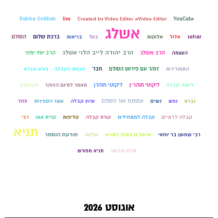
#YouCut
Rebbe Gottlieb
live
Created by Video Editor #Video Editor
אשלג
ברכת שלום
הסולם
zohar
אלול
אלוקות
בעל
בריאות
הרב יהודה לייב הלוי אשלג
הרב אשלג
הרב יוחי ימיני
העצמה
זוהר עם פירוש הסולם
חבד
התמודדות
חכמת הקבלה - בורא ונברא
ליקוטי מוהר״ן
ליקוטי מוהרן
לימוד קבלה
מאמר לסיום הזוהר
מברסלב
עמותת אור הסולם
נברא
נפש
נשים
ערוץ קבלה
עשר הספירות
פחד
קבלה לדתיים
קבלה למתחילים
קורס קבלה
קליפות
קרית אונו
רבי
תניא
רבי שמעון בר יוחאי
שיעורים בספר התניא
שלווה
תודעת הנסתר
תניא מבואר
תניא מפורש
אוגוסט 2026