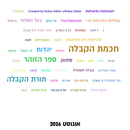
Gottlieb
Created by Video Editor #Video Editor
Authentic Kabbalah
בעל הסולם
rav yehuda ashlag
True Kabbalah
בני ברוך
ברסלב
ג
דיאטה
המהרחו
הרב גוטליב
הרב יהודה ליב אשלג
הרב יהודה לייב הלוי אשלג
השגה
התמודדות
חטא
חכמת הקבלה
יהדות
טעימה
לג בעומר
נבואה
ספר הזוהר
סיפוק
נברא
נחמן
נפש
נשמה
עמלק
קבלה למתחיל
עשר הספירות
קבלה לעם
קליפות
קנאה
קרית יערים
תורת הקבלה
רבי יהודה לייב אשלג
שילוח הקן
שירים
שלווה
תיקוני הזהר
תניא לצפייה
תניא מבואר
תניא מפורש
תעס
אוגוסט 2026