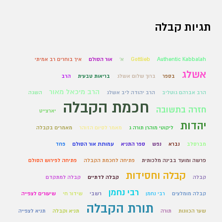
תגיות קבלה
Authentic Kabbalah
Gottlieb
א'
אור הסולם
איך בוחרים רב אמיתי
אשלג
בספר
ברוך שלום אשלג
בריאות טבעית
הרב
הרב מיכאל מאור
הרב אברהם גוטליב
הרב יהודה ליב אשלג
השגה
חכמת הקבלה
חזרה בתשובה
יארצייט
יהדות
ליקוטי מוהרן תורה ג
מאמר לסיום הזוהר
מאמרים בקבלה
מברסלב
נברא
נפש
ספר התניא
עמותת אור הסולם
פחד
פרשה ומועד בבינה מלכותית
פתיחה לחכמת הקבלה
פתיחה לפירוש הסולם
קבלה וחסידות
קבלה
קבלה לדתיים
קבלה למתקדם
רבי נחמן
קבלה מומלצים
רבי נחמן
רשבי
שידור חי
שיעורים לצפייה
תורת הקבלה
שער הכוונות
תורה
תניא וקבלה
תניא לצפייה