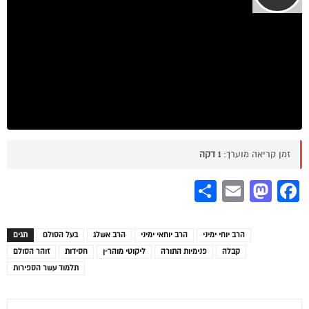
זמן קריאה מוערך:
1 דקה
Share
Mastodon
Email
Facebook
הרב יוחי ימיני
הרב יוחאי ימיני
הרב אשלג
בעל הסולם
תגים
קבלה
פנימיות התורה
ליקוטי מוהר״ן
חסידות
זוהר הסולם
תלמוד עשר הספירות