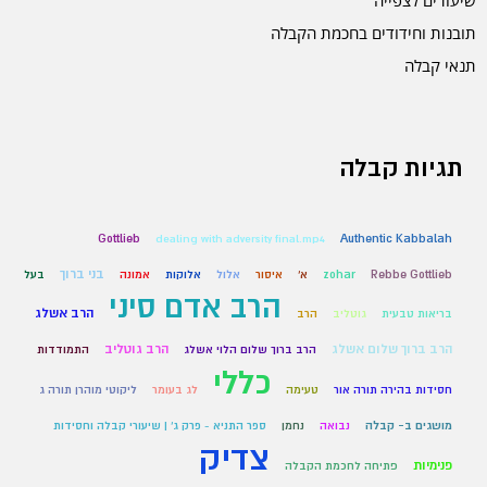
שיעורים לצפייה
תובנות וחידודים בחכמת הקבלה
תנאי קבלה
תגיות קבלה
Gottlieb
dealing with adversity final.mp4
Authentic Kabbalah
בני ברוך
Rebbe Gottlieb
zohar
א'
איסור
אלול
אלוקות
אמונה
בעל
הרב אדם סיני
הרב אשלג
בריאות טבעית
גוטליב
הרב
הרב ברוך שלום אשלג
הרב גוטליב
הרב ברוך שלום הלוי אשלג
התמודדות
כללי
חסידות בהירה תורה אור
טעימה
לג בעומר
ליקוטי מוהרן תורה ג
מושגים ב- קבלה
נבואה
נחמן
ספר התניא - פרק ג' | שיעורי קבלה וחסידות
צדיק
פנימיות
פתיחה לחכמת הקבלה