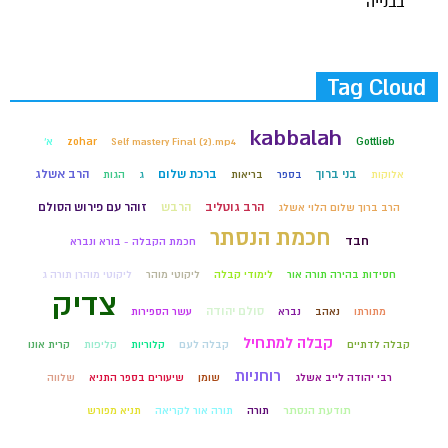
בבנייה
Tag Cloud
kabbalah
Gottlieb
Self mastery Final (2).mp4
zohar
א'
בני ברוך
ברכת שלום
הרב אשלג
אלוקות
בספר
בריאות
ג
הגות
הרב גוטליב
הרבש
זוהר עם פירוש הסולם
הרב ברוך שלום הלוי אשלג
חכמת הנסתר
חבד
חכמת הקבלה - בורא ונברא
חסידות בהירה תורה אור
לימודי קבלה
ליקוטי מוהר
ליקוטי מוהרן תורה ג
צדיק
סולם יהודה
מתורתו
נאהב
נברא
עשר הספירות
קבלה למתחיל
קבלה לדתיים
קבלה לעם
קלוריות
קליפות
קרית אונו
רוחניות
רבי יהודה לייב אשלג
שומן
שיעורים בספר התניא
שלווה
תודעת הנסתר
תורה
תורה אור לקריאה
תניא מפורש