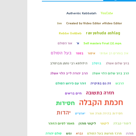
קבלה
Authentic Kabbalah
#YouCut
live
Created by Video Editor #Video Editor
חכמת הקבלה
rav yehuda ashlag
Rebbe Gottlieb
Self mastery Final (2).mp4
א'
אור הסולם
בעל הסולם
איך בוחרים רב אמיתי
איסור
בספר
ברוך שלום אשלג
ברסלב
הילולתא רבי נחמן מברסלב
הרב ברוך שלום הלוי אשלג
הרב יהודה לייב הלוי אשלג
הרבש
זה גם בתיקייה
זוהר עם פירוש הסולם
חזרה בתשובה
חיים בריאים
חכמת הקבלה
חסידות
יהדות
חסידות בהירה תורה אור
יארצייט
לימודי קבלה
ליקוטי
ליקוטי מוהרן
מאמר לסיום הזוהר
מוהרן
מרכז מורשת בעל הסולם
נברא
נפש
סולם יהודה