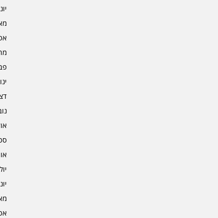
יוני 5
מאי 5
אפרי
מרץ 
פברו
ינוא
דצמב
נובמ
אוקט
ספט
אוגו
יולי 4
יוני 4
מאי 4
אפרי