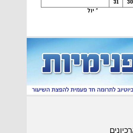
31
30
« יול
כיונים