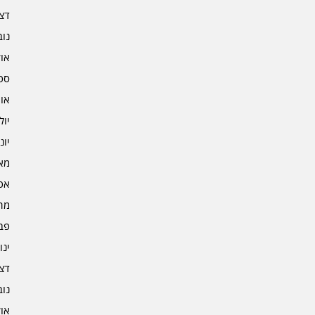
דצמב
נובמ
אוקט
ספט
אוגו
יולי 2
יוני 2
מאי 2
אפרי
מרץ 
פברו
ינוא
דצמב
נובמ
אוקט