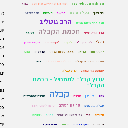
rav yehuda ashlag
Self mastery Final (2).mp4
בורא
בעל הסולם
אוגו
בני ברוך
בריאות
העצמה
הרב אשלג
הרב גוטליב
יולי 6
הרב ברוך שלום אשלג
חכמת הקבלה
יוני 6
הרב יוחאי ימיני
טעימה
מאי 6
כללי
לימוד קבלה
ליקוטי
ליקוטי מוהר
ליקוטי מוהרן
אפרי
ליקוטי תורה לקריאה
מאמר לסיום הזוהר
מברסלב
מוהר
מרץ 
מוזיקה חסידית קבלית
ניוזלטר הרב גוטליב
נפש
פברו
עמותת אור הסולם
ערוץ קבלה
ינוא
ערוץ קבלה למתחיל - חכמת
דצמב
הקבלה
נובמ
קבלה
צדיק
פחד
קבלה
קבלה למתחילים
אוקט
קהילת הסולם
קבלה מומלצים
קיצור ליקוטי מוהרן
ספט
רוחניות
אוגו
קלוריות
רבי
רבי שמעון בר יוחאי
רבנים
יולי 5
שידור חי
שער הכוונות
תזונה
תניא פרק ג