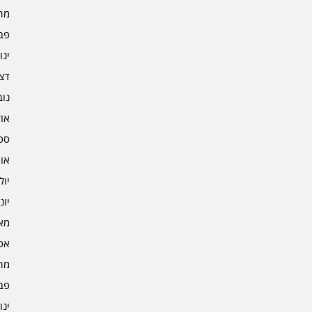
מרץ 
פברו
ינוא
דצמב
נובמ
אוקט
ספט
אוגו
יולי 3
יוני 3
מאי 3
אפרי
מרץ 
פברו
ינוא