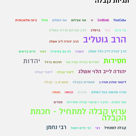
תגיות קבלה
#YouCut
Gottlieb
א'
אור אצילות
אור הסולם
אלול
בינה מלאכותית
בני ברוך
בעל
ברסלב
הרב אברהם מרדכי גוטליב
הרב גוטליב
הרב יהודה ליב אשלג
הרב יהודה לייב הלוי אשלג
השגה
זה גם בתיקייה
זוהר
חיים בריאים
חסידות
יהדות
חסידות בהירה תורה אור
חרבות ברזל
יהודה לייב הלוי אשלג
לימוד קבלה
לימודי קבלה
ליקוטי מוהרן תורה ג
מאמרים בקבלה
מושגים ב- קבלה
מרכז מורשת בעל הסולם
מתורתו
נבואה
נשמה
ספר התניא - פרק ג' | שיעורי קבלה וחסידות
ספרים
ערוץ קבלה למתחיל - חכמת
הקבלה
רבי נחמן
קבלה למתחיל
רבי
רבי חיים ויטאל