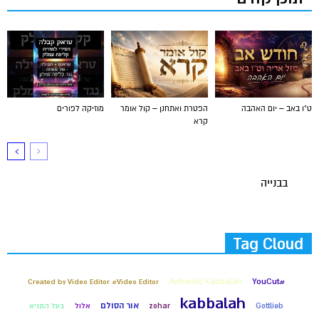
ט"ו באב – יום האהבה
הפטרת ואתחנן – קול אומר
מוזיקה לפורים
קרא
בבנייה
Tag Cloud
#YouCut
Created by Video Editor #Video Editor
Authentic Kabbalah
kabbalah
אור הסולם
Gottlieb
zohar
אלול
בעל התניא