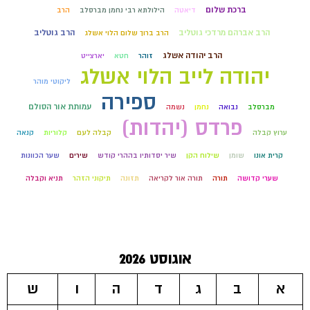
ברכת שלום
דיאטה
הילולתא רבי נחמן מברסלב
הרב
הרב אברהם מרדכי גוטליב
הרב גוטליב
הרב ברוך שלום הלוי אשלג
הרב יהודה אשלג
זוהר
חטא
יארצייט
יהודה לייב הלוי אשלג
ליקוטי מוהר
ספירה
עמותת אור הסולם
מברסלב
נבואה
נחמן
נשמה
פרדס (יהדות)
ערוץ קבלה
קבלה לעם
קלוריות
קנאה
קרית אונו
שומן
שילוח הקן
שיר יסדותיו בההרי קודש
שירים
שער הכוונות
שערי קדושה
תורה
תורה אור לקריאה
תזונה
תיקוני הזהר
תניא וקבלה
אוגוסט 2026
א
ב
ג
ד
ה
ו
ש