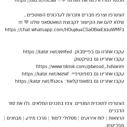
הכנסו למדו ורכשו את הסדנה 💚✨ https://did.li/n5Caa
הצטרפו וצרפו חברים וחברות לעדכונים השוטפים ,
שלחו להם את הקישור לקבוצת הוואטסאפ שלנו 💚 !!!
https://chat.whatsapp.com/HOuj8u4CSaOB66E83uWMF3
עקבו אחרנו גם בפייסבוק: https://katzr.net/029fed
עקבו אחרינו גם בטיקטוק:
https://www.tiktok.com/@besod_hdvarim
עקבו אחרינו גם בספוטיפיי: https://katzr.net/86156f
עקבו אחרינו גם בסאונדקלאוד: https://katzr.net/ff42c4
הצטרפו לתוכנית המנויים. צפו בתכנים המלאים. גלו את סוד
הדברים.
הרצאות | לוח אירועים | מסלולי לימוד | מרכז מידע | מבחנים |
תפריטים.