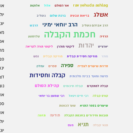
אוגו
rav yehuda ashlag
אור הסולם
אלול
אלוקות
אשלג
יולי 6
בריאות טבעית
ברכת שלום
גוטליב
יוני 6
הרב יוחאי ימיני
הרב אברהם גוטליב
הרבש
חכמת הקבלה
מאי 6
הרזיה
טלזסטון
אפרי
יהדות
יארצייט
ליקוטי מוהרן
ליקוטי תורה לקריאה
מרץ 
מוהר
מוזיקה חסידית קבלית
מוזיקה קבלית
נפש
פברו
ספירה
סדרות שיעורים לצפייה
ספרים
עמלק
ינוא
קבלה וחסידות
דצמב
פרשה ומועד בבינה מלכותית
נובמ
קהילת הסולם
קבלה למתקדם
קבלה סיכומים
אוקט
קורס קבלה
רבי חיים ויטאל
רבי שמעון בר יוחאי
ספט
שיעורים בספר התניא
שער הכוונות
אוגו
תודעה
תובנות וחידודים בחכמת הקבלה
תזונה
יולי 5
תניא
תנאי קבלה
תעס
יוני 5