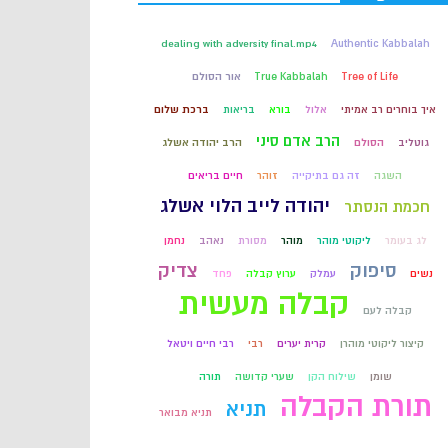
קבלה
dealing with adversity final.mp4
Authentic Kabbalah
Tree of Life
True Kabbalah
אור הסולם
חכמת הקבלה
איך בוחרים רב אמיתי
אלול
בורא
בריאות
ברכת שלום
הרב אדם סיני
גוטליב
הסולם
הרב יהודה אשלג
השגה
זה גם בתיקייה
זוהר
חיים בריאים
יהודה לייב הלוי אשלג
חכמת הנסתר
לג בעומר
ליקוטי מוהר
מוהר
מסורת
נאהב
נחמן
סיפוק
צדיק
נשים
עמלק
ערוץ קבלה
פחד
קבלה מעשית
קבלה לעם
קיצור ליקוטי מוהרן
קרית יערים
רבי
רבי חיים ויטאל
שומן
שילוח הקן
שערי קדושה
תורה
תורת הקבלה
תניא
תניא מבואר