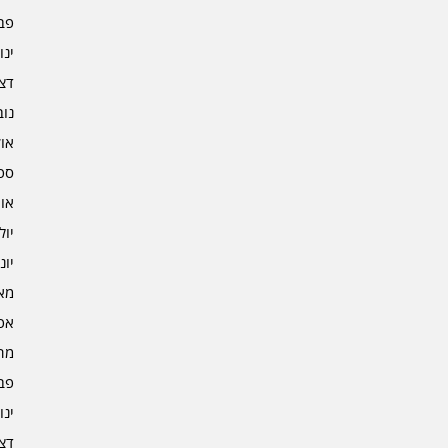
פברו
ינוא
דצמב
נובמ
אוקט
ספט
אוגו
יולי 3
יוני 3
מאי 3
אפרי
מרץ 
פברו
ינוא
דצמב