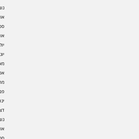
נובמ
אוקט
ספט
אוגו
יולי 2
יוני 2
מאי 2
אפרי
מרץ 
פברו
ינוא
דצמב
נובמ
אוקט
ספט