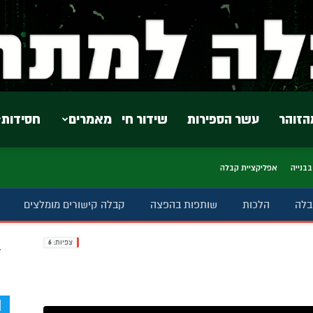
הזוהר
עשר הספירות
שידור חי
מאמרים
חסידות
בבנייה
אפליקציית קבלה
בלה
הלכות
שותפות בהפצה
קבלה קישורים מומלצים
צפיות:
6
ב
d