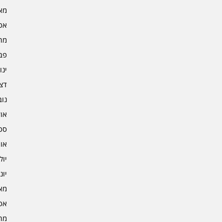
מאי 5
אפרי
מרץ 
פברו
ינוא
דצמב
נובמ
אוקט
ספט
אוגו
יולי 4
יוני 4
מאי 4
אפרי
מרץ 