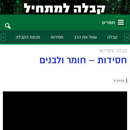
תפריט
קבלה
שאל את הרב
חסידות
חכמת הקבלה
הלכ
‹
›
קבלה וחסידות
חסידות – חומר ולבנים
צפיות:
2