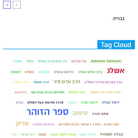
בבנייה
Tag Cloud
Authentic Kabbalah
אור אצילות
איך בוחרים רב אמיתי
אלול
אמונה
אשלג
ברוך שלום אשלג
בריאות טבעית
המהרחו
הסולם
העצמה
הרב אדם סיני
הרב אברהם מרדכי גוטליב
הרב אשלג
הרב גוטליב
הרב יהודה ליב אשלג
זוהר הסולם
חסידות בהירה תורה אור
טלזסטון
לימוד קבלה
ליקוטי מוהר
מסורת
מרכז מורשת בעל הסולם
נברא
ספר הזוהר
סיפוק
סולם יהודה
צדיק
ספר התניא - פרק ג' | שיעורי קבלה וחסידות
פנימיות התורה
קבלה למתחיל
קבלה לעם
קיצור ליקוטי מוהרן
קנאה
רב אמיתי
רבי