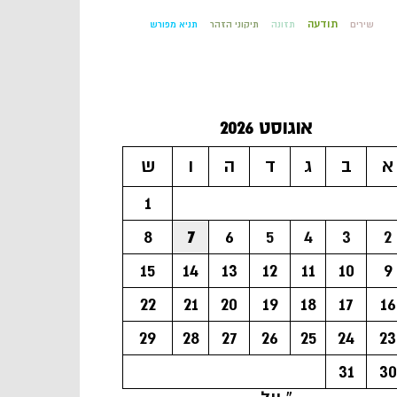
תודעה
שירים
תזונה
תיקוני הזהר
תניא מפורש
אוגוסט 2026
א
ב
ג
ד
ה
ו
ש
1
8
7
6
5
4
3
2
15
14
13
12
11
10
9
22
21
20
19
18
17
16
29
28
27
26
25
24
23
31
30