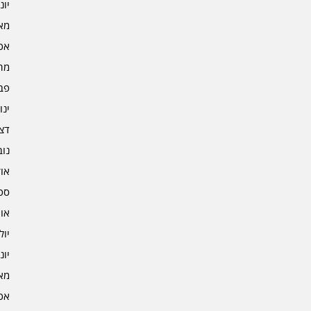
יוני 4
מאי 4
אפרי
מרץ 
פברו
ינוא
דצמב
נובמ
אוקט
ספט
אוגו
יולי 3
יוני 3
מאי 3
אפרי