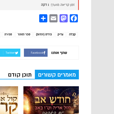
זמן קריאה מוערך:
1 דקה
Share
Mastodon
Email
Facebook
קבלה
צדיק
פרדס (יהדות)
ספר הזוהר
ספירה
שתף אותנו
Twitter
Facebook
מאמרים קשורים
תוכן קודם