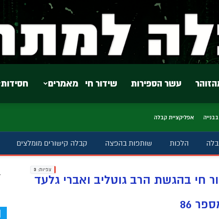
הזוהר
עשר הספירות
שידור חי
מאמרים
חסידות
בבנייה
אפליקציית קבלה
בלה
הלכות
שותפות בהפצה
קבלה קישורים מומלצים
צפיות:
3
ב
ר חי בהגשת הרב גוטליב ואברי גלעד
d