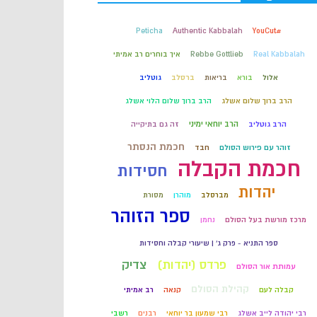
קבלה
Peticha
Authentic Kabbalah
#YouCut
Real Kabbalah
Rebbe Gottlieb
איך בוחרים רב אמיתי
חכמת הקבלה
אלול
בורא
בריאות
ברסלב
גוטליב
הרב ברוך שלום אשלג
הרב ברוך שלום הלוי אשלג
הרב יוחאי ימיני
הרב גוטליב
זה גם בתיקייה
חכמת הנסתר
זוהר עם פירוש הסולם
חבד
חכמת הקבלה
חסידות
יהדות
מברסלב
מוהרן
מסורת
ספר הזוהר
מרכז מורשת בעל הסולם
נחמן
ספר התניא - פרק ג' | שיעורי קבלה וחסידות
פרדס (יהדות)
צדיק
עמותת אור הסולם
קהילת הסולם
קבלה לעם
קנאה
רב אמיתי
רבי יהודה לייב אשלג
רבי שמעון בר יוחאי
רבנים
רשבי