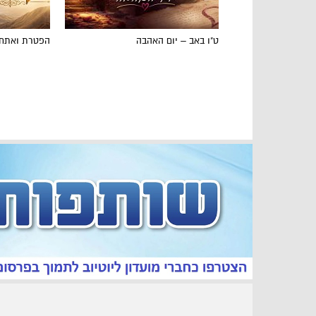
ט"ו באב – יום האהבה
הפטרת ואתחנ