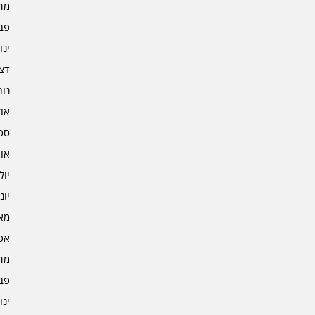
מרץ 
פברו
ינוא
דצמב
נובמ
אוקט
ספט
אוגו
יולי 2
יוני 2
מאי 2
אפרי
מרץ 
פברו
ינוא