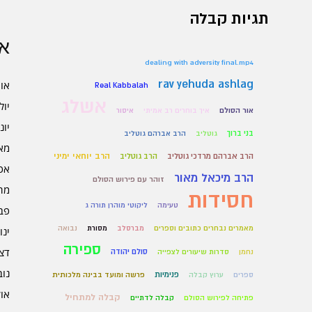
תגיות קבלה
אר
dealing with adversity final.mp4
rav yehuda ashlag
אוגו
Real Kabbalah
אשלג
יולי 6
אור הסולם
איך בוחרים רב אמיתי
איסור
יוני 6
בני ברוך
גוטליב
הרב אברהם גוטליב
מאי 6
הרב יוחאי ימיני
הרב אברהם מרדכי גוטליב
הרב גוטליב
אפרי
הרב מיכאל מאור
זוהר עם פירוש הסולם
מרץ 
חסידות
טעימה
ליקוטי מוהרן תורה ג
פברו
מאמרים נבחרים כתובים וספרים
מברסלב
מסורת
נבואה
ינוא
ספירה
דצמב
סולם יהודה
נחמן
סדרות שיעורים לצפייה
נובמ
פנימיות
ספרים
ערוץ קבלה
פרשה ומועד בבינה מלכותית
אוקט
קבלה למתחיל
פתיחה לפירוש הסולם
קבלה לדתיים