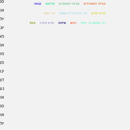
ספט
קבלה למתחילים
קבלה למתקדם
קליפות
קנאה
אוגו
קרית יערים
רבי יהודה לייב אשלג
רבי נחמן
יולי 5
רבי שמעון בר יוחאי
רבש
שלווה
תניא פרק ג
תעס
יוני 5
מאי 5
אפרי
מרץ 
פברו
ינוא
דצמב
נובמ
אוקט
ספט
אוגו
יולי 4