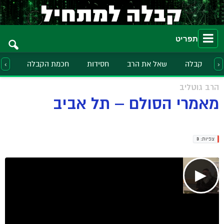
תפריט
קבלה
שאל את הרב
חסידות
חכמת הקבלה
הלכ
‹
›
הרב גוטליב
מאמרי הסולם – תל אביב
צפיות:
3
▶