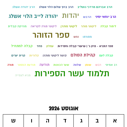
הרב אברהם מרדכי גוטליב
הרב ברוך שלום הלוי אשלג
הרב יהודה אשלג
יהדות
יהודה לייב הלוי אשלג
הרב יוחאי ימיני
הרבש
לימוד קבלה
ליקוטי מוהר
ליקוטי מוהרן
ליקוטי תורה לקריאה
מוזיקה קבלית
ספר הזוהר
מתורתו
נפש
קבלה למתחיל
ספר התניא - פרק ג' | שיעורי קבלה וחסידות
עמלק
פחד
קהילת הסולם
קבלה לעם
קיצור ליקוטי מוהרן
קלוריות
קרית יערים
תודעה
רב אמיתי
רבש
שומן
שלווה
שער הכוונות
תודעת הנסתר
תורה
תלמוד עשר הספירות
תניא לצפייה
אוגוסט 2026
א
ב
ג
ד
ה
ו
ש