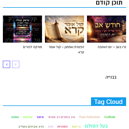
תוכן קודם
ט"ו באב – יום האהבה
הפטרת ואתחנן – קול אומר
מוזיקה לפורים
קרא
בבנייה
Tag Cloud
Gottlieb
Real Kabbalah
איך בוחרים רב אמיתי
איסור
אלוקות
אמונה
בעל הסולם
בריאות
המהרחו
הרב
הרב אברהם גוטליב