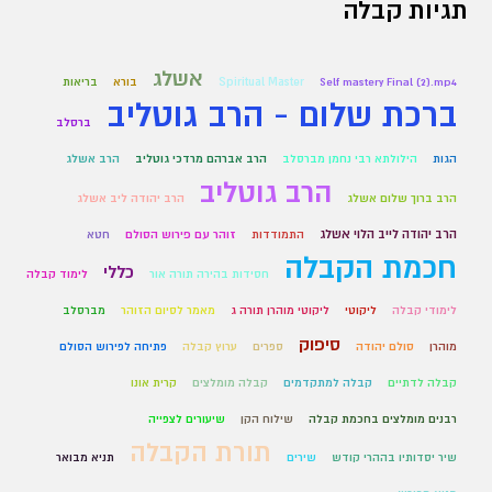
תגיות קבלה
אשלג
Self mastery Final (2).mp4
Spiritual Master
בורא
בריאות
ברכת שלום - הרב גוטליב
ברסלב
הגות
הילולתא רבי נחמן מברסלב
הרב אברהם מרדכי גוטליב
הרב אשלג
הרב גוטליב
הרב ברוך שלום אשלג
הרב יהודה ליב אשלג
הרב יהודה לייב הלוי אשלג
התמודדות
זוהר עם פירוש הסולם
חטא
חכמת הקבלה
כללי
חסידות בהירה תורה אור
לימוד קבלה
לימודי קבלה
ליקוטי
ליקוטי מוהרן תורה ג
מאמר לסיום הזוהר
מברסלב
סיפוק
מוהרן
סולם יהודה
ספרים
ערוץ קבלה
פתיחה לפירוש הסולם
קבלה לדתיים
קבלה למתקדמים
קבלה מומלצים
קרית אונו
רבנים מומלצים בחכמת קבלה
שילוח הקן
שיעורים לצפייה
תורת הקבלה
שיר יסדותיו בההרי קודש
שירים
תניא מבואר