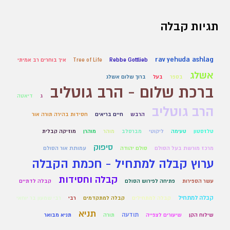
תגיות קבלה
rav yehuda ashlag
Rebbe Gottlieb
Tree of Life
איך בוחרים רב אמיתי
אשלג
בספר
בעל
ברוך שלום אשלג
ברכת שלום - הרב גוטליב
ג
דיאטה
הרב גוטליב
הרבש
חיים בריאים
חסידות בהירה תורה אור
טלזסטון
טעימה
ליקוטי
מברסלב
מוהר
מוהרן
מוזיקה קבלית
סיפוק
מרכז מורשת בעל הסולם
סולם יהודה
עמותת אור הסולם
ערוץ קבלה למתחיל - חכמת הקבלה
קבלה וחסידות
עשר הספירות
פתיחה לפירוש הסולם
קבלה לדתיים
קבלה למתחיל
קבלה למתחילים
קבלה למתקדמים
רבי
רבי שמעון בר יוחאי
תניא
תודעה
שילוח הקן
שיעורים לצפייה
תורה
תניא מבואר