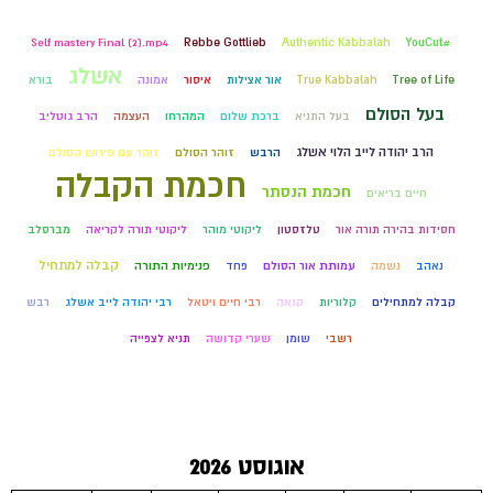
Self mastery Final (2).mp4
Rebbe Gottlieb
Authentic Kabbalah
#YouCut
אשלג
Tree of Life
True Kabbalah
אור אצילות
איסור
אמונה
בורא
בעל הסולם
בעל התניא
ברכת שלום
המהרחו
העצמה
הרב גוטליב
הרב יהודה לייב הלוי אשלג
הרבש
זוהר הסולם
זוהר עם פירוש הסולם
חכמת הקבלה
חכמת הנסתר
חיים בריאים
חסידות בהירה תורה אור
טלזסטון
ליקוטי מוהר
ליקוטי תורה לקריאה
מברסלב
קבלה למתחיל
נאהב
נשמה
עמותת אור הסולם
פחד
פנימיות התורה
קבלה למתחילים
קלוריות
קנאה
רבי חיים ויטאל
רבי יהודה לייב אשלג
רבש
רשבי
שומן
שערי קדושה
תניא לצפייה
אוגוסט 2026