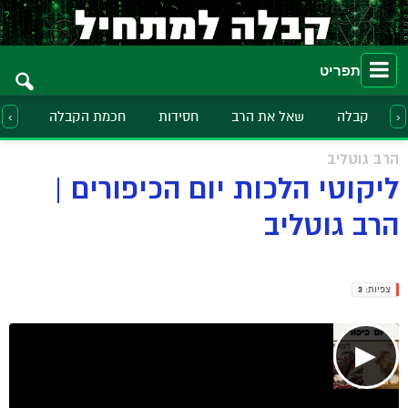
תפריט
קבלה
שאל את הרב
חסידות
חכמת הקבלה
הלכ
‹
›
הרב גוטליב
ליקוטי הלכות יום הכיפורים |
הרב גוטליב
צפיות:
3
▶