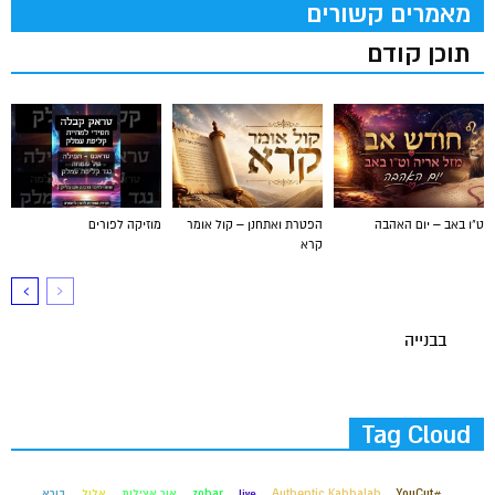
מאמרים קשורים
תוכן קודם
ט"ו באב – יום האהבה
הפטרת ואתחנן – קול אומר
מוזיקה לפורים
קרא
בבנייה
Tag Cloud
#YouCut
Authentic Kabbalah
live
zohar
אור אצילות
אלול
בורא