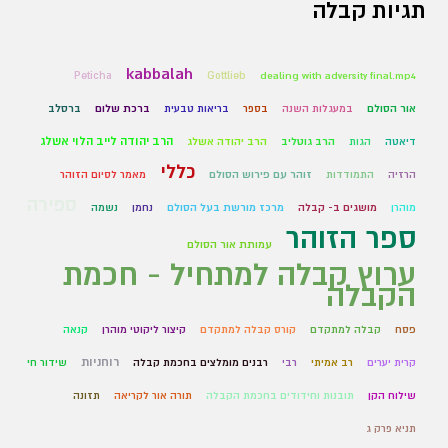
תגיות קבלה
kabbalah
Peticha
Gottlieb
dealing with adversity final.mp4
אור הסולם
במעגלות השנה
בספר
בריאות טבעית
ברכת שלום
ברסלב
הרב יהודה לייב הלוי אשלג
דיאטה
הגות
הרב גוטליב
הרב יהודה אשלג
כללי
הרזיה
התמודדות
זוהר עם פירוש הסולם
מאמר לסיום הזוהר
ספירה
מוהרן
מושגים ב- קבלה
מרכז מורשת בעל הסולם
נחמן
נשמה
ספר הזוהר
עמותת אור הסולם
ערוץ קבלה למתחיל - חכמת
הקבלה
פסח
קבלה למתקדם
קורס קבלה למתקדם
קיצור ליקוטי מוהרן
קנאה
רוחניות
קרית יערים
רב אמיתי
רבי
רבנים מומלצים בחכמת קבלה
שידור חי
שילוח הקן
תובנות וחידודים בחכמת הקבלה
תורה אור לקריאה
תזונה
תניא פרק ג