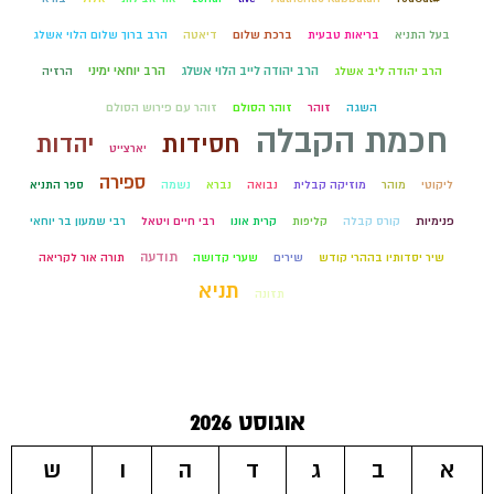
בעל התניא
בריאות טבעית
ברכת שלום
דיאטה
הרב ברוך שלום הלוי אשלג
הרב יהודה לייב הלוי אשלג
הרב יוחאי ימיני
הרב יהודה ליב אשלג
הרזיה
השגה
זוהר
זוהר הסולם
זוהר עם פירוש הסולם
חכמת הקבלה
חסידות
יהדות
יארצייט
ספירה
ליקוטי
מוהר
מוזיקה קבלית
נבואה
נברא
נשמה
ספר התניא
פנימיות
קורס קבלה
קליפות
קרית אונו
רבי חיים ויטאל
רבי שמעון בר יוחאי
תודעה
שיר יסדותיו בההרי קודש
שירים
שערי קדושה
תורה אור לקריאה
תניא
תזונה
אוגוסט 2026
א
ב
ג
ד
ה
ו
ש