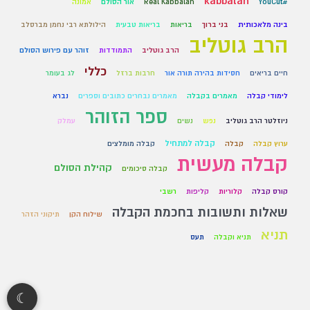
kabbalah
#YouCut
Real Kabbalah
אור הסולם
אמונה
בינה מלאכותית
בני ברוך
בריאות
בריאות טבעית
הילולתא רבי נחמן מברסלב
הרב גוטליב
הרב גוטליב
התמודדות
זוהר עם פירוש הסולם
כללי
חיים בריאים
חסידות בהירה תורה אור
חרבות ברזל
לג בעומר
לימודי קבלה
מאמרים בקבלה
מאמרים נבחרים כתובים וספרים
נברא
ספר הזוהר
ניוזלטר הרב גוטליב
נפש
נשים
עמלק
קבלה למתחיל
ערוץ קבלה
קבלה
קבלה מומלצים
קבלה מעשית
קהילת הסולם
קבלה סיכומים
קורס קבלה
קלוריות
קליפות
רשבי
שאלות ותשובות בחכמת הקבלה
שילוח הקן
תיקוני הזהר
תניא
תניא וקבלה
תעס
☾