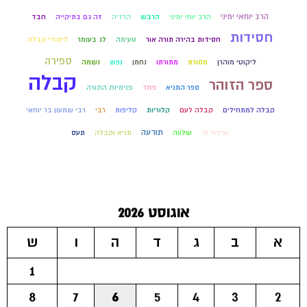
הרב יוחאי ימיני
הרב יוחי ימיני
הרבש
הרזיה
זה גם בתיקייה
חבד
חסידות
חסידות בהירה תורה אור
טעימה
לג בעומר
לימודי קבלה
ספירה
ליקוטי מוהרן
מסורת
מתורתו
נחמן
נפש
נשמה
קבלה
ספר הזוהר
ספר התניא
פחד
פנימיות התורה
קבלה למתחילים
קבלה לעם
קלוריות
קליפות
רבי
רבי שמעון בר יוחאי
תודעה
שידור חי
שלווה
תניא וקבלה
תעס
אוגוסט 2026
א
ב
ג
ד
ה
ו
ש
1
8
7
6
5
4
3
2