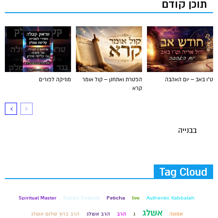
תוכן קודם
ט"ו באב – יום האהבה
הפטרת ואתחנן – קול אומר
מוזיקה לפורים
קרא
בבנייה
Tag Cloud
Spiritual Master
Rebbe Gottlieb
Peticha
live
Authentic Kabbalah
אשלג
אמונה
ג
הרב
הרב אשלג
הרב ברוך שלום אשלג