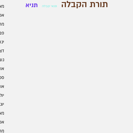
תורת הקבלה
תניא
מאי 5
תנאי קבלה
אפרי
מרץ 
פברו
ינוא
דצמב
נובמ
אוקט
ספט
אוגו
יולי 4
יוני 4
מאי 4
אפרי
מרץ 