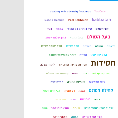
קבלה
dealing with adversity final.mp4
#YouCut
kabbalah
Rebbe Gottlieb
Real Kabbalah
חכמת הקבלה
אור הסולם
איך בוחרים רב אמיתי
אמונה
בעל
בעל הסולם
בעל התניא
ברוך שלום אשלג
הרב אשלג
הרב יהודה אשלג
דיאטה
הסולם
העצמה
הרב יוחי ימיני
הרזיה
זוהר עם פירוש הסולם
חסידות
חסידות בהירה תורה אור
לימוד קבלה
מוזיקה קבלית
נאהב
נשים
עמותת אור הסולם
פנימיות התורה
עשר הספירות
קבלה לעם
קהילת הסולם
קנאה
רב אמיתי
רבי חיים ויטאל
רוחניות
רבש
רשבי
שידור חי
שיר יסדותיו בההרי קודש
שירים
תודעת הנסתר
תורה
תורה אור לקריאה
תזונה
תיקוני הזהר