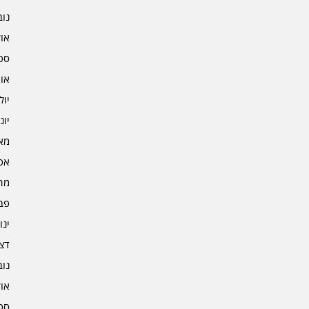
נובמ
אוקט
ספט
אוגו
יולי 2
יוני 2
מאי 2
אפרי
מרץ 
פברו
ינוא
דצמב
נובמ
אוקט
ספט