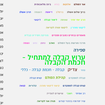
אוגו
אור הסולם
אלוקות
בורא
בינה מלאכותית
יולי 6
ברוך שלום אשלג
ברסלב
דיאטה
העצמה
הרב אשלג
יוני 6
הרב יוחי ימיני
טעימה
לימוד קבלה
ליקוטי
מאי 6
ליקוטי מוהר״ן
ליקוטי תורה לקריאה
אפרי
מאמרים נבחרים כתובים וספרים
מוזיקה חסידית קבלית
מרץ 
מרכז מורשת בעל הסולם
נאהב
נחמן
נפש
נשמה
פברו
ספירה
ינוא
ערוץ קבלה למתחיל -
חכמת הקבלה
דצמב
נובמ
צדיק
קבלה - חכמת קבלה - כללי
פחד
אוקט
קהילת הסולם
קבלה למתקדם
קורס קבלה
ספט
קורס קבלה למתקדם
קיצור ליקוטי מוהרן
קלוריות
קנאה
אוגו
רב אמיתי
רשבי
שיעורים לצפייה
יולי 5
שיר יסדותיו בההרי קודש
תורה אור לקריאה
יוני 5