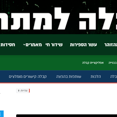
הזוהר
עשר הספירות
שידור חי
מאמרים
חסידות
בבנייה
אפליקציית קבלה
בלה
הלכות
שותפות בהפצה
קבלה קישורים מומלצים
צפיות:
3
ב
d