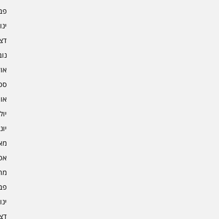
פברו
ינוא
דצמב
נובמ
אוקט
ספט
אוגו
יולי 3
יוני 3
מאי 3
אפרי
מרץ 
פברו
ינוא
דצמב