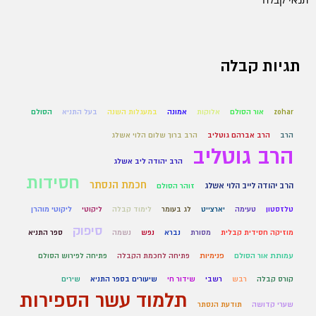
תגיות קבלה
zohar
אור הסולם
אלוקות
אמונה
במעגלות השנה
בעל התניא
הסולם
הרב
הרב אברהם גוטליב
הרב ברוך שלום הלוי אשלג
הרב גוטליב
הרב יהודה ליב אשלג
חסידות
חכמת הנסתר
הרב יהודה לייב הלוי אשלג
זוהר הסולם
טלזסטון
טעימה
יארצייט
לג בעומר
לימוד קבלה
ליקוטי
ליקוטי מוהרן
סיפוק
מוזיקה חסידית קבלית
מסורת
נברא
נפש
נשמה
ספר התניא
עמותת אור הסולם
פנימיות
פתיחה לחכמת הקבלה
פתיחה לפירוש הסולם
קורס קבלה
רבש
רשבי
שידור חי
שיעורים בספר התניא
שירים
תלמוד עשר הספירות
שערי קדושה
תודעת הנסתר