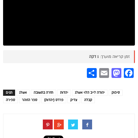
זמן קריאה מוערך:
1 דקה
Share
Mastodon
Email
Facebook
סיפוק
יהודה לייב הלוי אשלג
יהדות
חזרה בתשובה
אשלג
תגים
קבלה
צדיק
פרדס (יהדות)
ספר הזוהר
ספירה