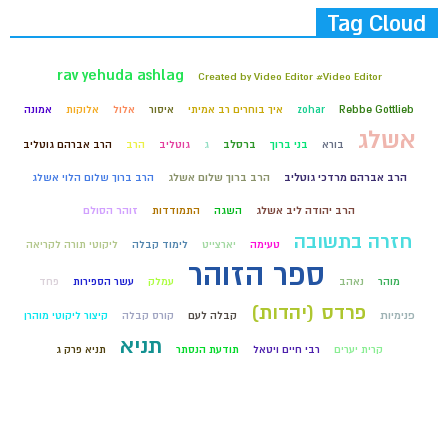
Tag Cloud
rav yehuda ashlag
Created by Video Editor #Video Editor
Rebbe Gottlieb
zohar
איך בוחרים רב אמיתי
איסור
אלול
אלוקות
אמונה
אשלג
בורא
בני ברוך
ברסלב
ג
גוטליב
הרב
הרב אברהם גוטליב
הרב אברהם מרדכי גוטליב
הרב ברוך שלום אשלג
הרב ברוך שלום הלוי אשלג
הרב יהודה ליב אשלג
השגה
התמודדות
זוהר הסולם
חזרה בתשובה
טעימה
יארצייט
לימוד קבלה
ליקוטי תורה לקריאה
ספר הזוהר
מוהר
נאהב
עמלק
עשר הספירות
פחד
פרדס (יהדות)
פנימיות
קבלה לעם
קורס קבלה
קיצור ליקוטי מוהרן
תניא
קרית יערים
רבי חיים ויטאל
תודעת הנסתר
תניא פרק ג