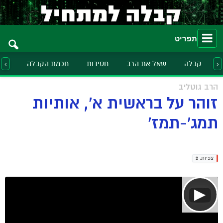
תפריט
קבלה
שאל את הרב
חסידות
חכמת הקבלה
הלכ
‹
›
הרב גוטליב
זוהר על בראשית א', אותיות
תמג'-תמז'
צפיות:
2
▶