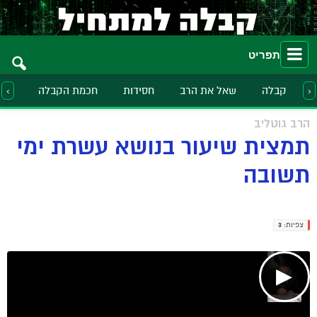
תפריט
קבלה
שאל את הרב
חסידות
חכמת הקבלה
הלכ
‹
›
הרב גוטליב
תמצית שיעור בנושא עשרת ימי
תשובה
צפיות:
3
▶