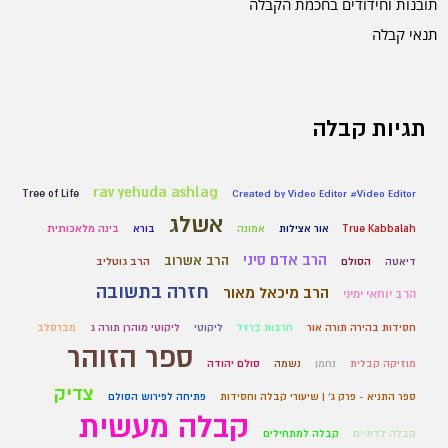
תובנות וחידודים בחכמת הקבלה
תנאי קבלה
תגיות קבלה
rav yehuda ashlag
Tree of Life
Created by Video Editor #Video Editor
אשלג
True Kabbalah
אור אצילות
אמונה
בורא
בינה מלאכותית
הרב אדם סיני
הרב אשרוב
דיאטה
הסולם
הרב גוטליב
חזרה בתשובה
הרב מיכאל מאור
הרב יוחאי ימיני
חסידות בהירה תורה אור
חרבות ברזל
ליקוטי
ליקוטי מוהרן תורה ג
מברסלב
ספר הזוהר
מוזיקה קבלית
נחמן
נשמה
סולם יהודה
צדיק
ספר התניא - פרק ג' | שיעורי קבלה וחסידות
פתיחה לפירוש הסולם
קבלה מעשית
קבלה לדתיים
קבלה למתחילים