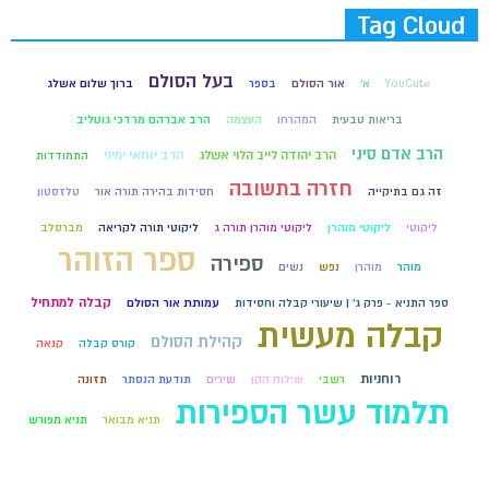
Tag Cloud
בעל הסולם
#YouCut
א'
אור הסולם
בספר
ברוך שלום אשלג
בריאות טבעית
המהרחו
העצמה
הרב אברהם מרדכי גוטליב
הרב אדם סיני
הרב יהודה לייב הלוי אשלג
הרב יוחאי ימיני
התמודדות
חזרה בתשובה
זה גם בתיקייה
חסידות בהירה תורה אור
טלזסטון
ליקוטי
ליקוטי מוהרן
ליקוטי מוהרן תורה ג
ליקוטי תורה לקריאה
מברסלב
ספר הזוהר
ספירה
מוהר
מוהרן
נפש
נשים
קבלה למתחיל
ספר התניא - פרק ג' | שיעורי קבלה וחסידות
עמותת אור הסולם
קבלה מעשית
קהילת הסולם
קורס קבלה
קנאה
רוחניות
רשבי
שילוח הקן
שירים
תודעת הנסתר
תזונה
תלמוד עשר הספירות
תניא מבואר
תניא מפורש