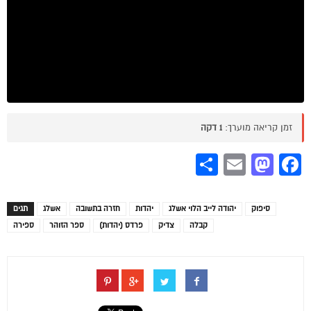
זמן קריאה מוערך:
1 דקה
Share
Mastodon
Email
Facebook
סיפוק
יהודה לייב הלוי אשלג
יהדות
חזרה בתשובה
אשלג
תגים
קבלה
צדיק
פרדס (יהדות)
ספר הזוהר
ספירה