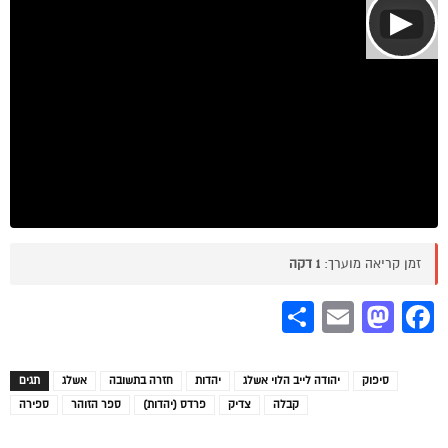
▶
זמן קריאה מוערך:
1 דקה
Share
Mastodon
Email
Facebook
סיפוק
יהודה לייב הלוי אשלג
יהדות
חזרה בתשובה
אשלג
תגים
קבלה
צדיק
פרדס (יהדות)
ספר הזוהר
ספירה