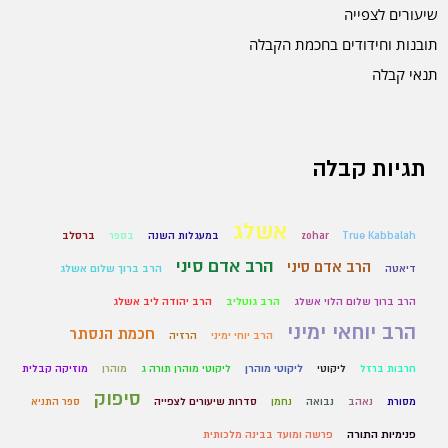
שיעורים לצפייה
תובנות וחידודים בחכמת הקבלה
תנאי קבלה
תגיות קבלה
אשלג
True Kabbalah
zohar
במעגלות השנה
בספר
ברסלב
הרב אדם סיני
הרב אדם סיני
דיאטה
הרב ברוך שלום אשלג
הרב ברוך שלום הלוי אשלג
הרב גוטליב
הרב יהודה ליב אשלג
הרב יוחאי ימיני
חכמת הנסתר
הרב יוחי ימיני
הרזיה
חרבות ברזל
ליקוטי
ליקוטי מוהרן
ליקוטי מוהרן תורה ג
מוהרן
מוזיקה קבלית
סיפוק
מסורת
נאהב
נבואה
נחמן
סדרות שיעורים לצפייה
ספר התניא
פנימיות התורה
פרשה ומועד בבינה מלכותית