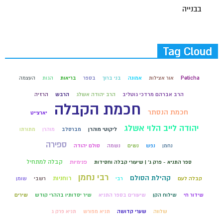
בבנייה
Tag Cloud
Peticha
אור אצילות
אמונה
בני ברוך
בספר
בריאות
הגות
העצמה
הרב אברהם מרדכי גוטליב
הרב יהודה אשלג
הרבש
הרזיה
חכמת הקבלה
חכמת הנסתר
יארצייט
יהודה לייב הלוי אשלג
ליקוטי מוהרן
מברסלב
מוהרן
מתורתו
ספירה
נחמן
נפש
נשים
נשמה
סולם יהודה
קבלה למתחיל
ספר התניא - פרק ג' | שיעורי קבלה וחסידות
פנימיות
רבי נחמן
קהילת הסולם
רוחניות
קבלה לעם
רבי
רשבי
שומן
שידור חי
שילוח הקן
שיעורים בספר התניא
שיר יסדותיו בההרי קודש
שירים
שלווה
שערי קדושה
תניא מפורש
תניא פרק ג