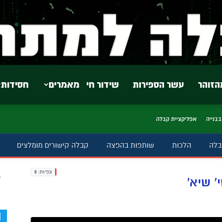
הזוהר
עשר הספירות
שידור חי
מאמרים
חסידות
בבנייה
אפליקציית קבלה
בלה
הלכות
שותפות בהפצה
קבלה קישורים מומלצים
צפיות:
3
ב
' שיא'
d