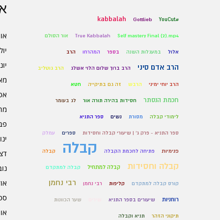
אר
kabbalah
Gottlieb
#YouCut
אוגו
Self mastery Final (2).mp4
True Kabbalah
אור הסולם
יולי 6
אלול
במעגלות השנה
בספר
המהרחו
הרב
יוני 6
הרב אדם סיני
הרב ברוך שלום הלוי אשלג
הרב גוטליב
מאי 6
הרב יוחי ימיני
הרבש
זה גם בתיקייה
חטא
אפרי
חכמת הנסתר
חסידות בהירה תורה אור
לג בעומר
מרץ 
לימודי קבלה
מסורת
נשים
ספר התניא
פברו
ספר התניא - פרק ג' | שיעורי קבלה וחסידות
ספרים
עמלק
ינוא
קבלה
פנימיות
פתיחה לחכמת הקבלה
קבלה
דצמב
קבלה וחסידות
נובמ
קבלה למתחיל
קבלה למתקדם
רבי נחמן
אוקט
קורס קבלה למתקדם
קליפות
רבי נחמן
ספט
רוחניות
שיעורים בספר התניא
שירים
שער הכוונות
אוגו
תיקוני הזהר
תניא וקבלה