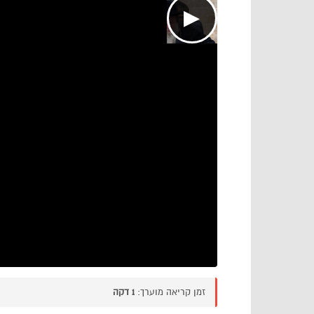
▶
זמן קריאה מוערך:
1 דקה