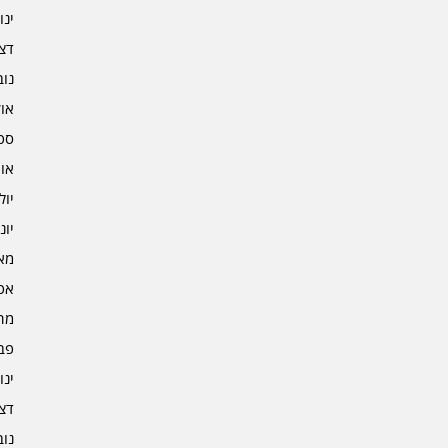
ינוא
דצמב
נובמ
אוקט
ספט
אוגו
יולי 2
יוני 2
מאי 2
אפרי
מרץ 
פברו
ינוא
דצמב
נובמ