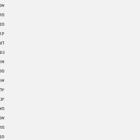
אפרי
מרץ 
פברו
ינוא
דצמב
נובמ
אוקט
ספט
אוגו
יולי 3
יוני 3
מאי 3
אפרי
מרץ 
פברו