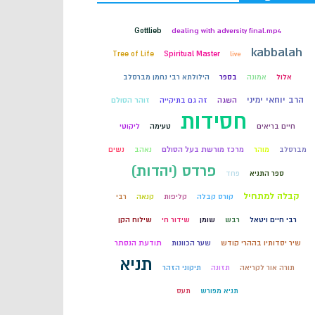
קבלה
Gottlieb
dealing with adversity final.mp4
kabbalah
Tree of Life
Spiritual Master
live
חכמת הקבלה
אלול
אמונה
בספר
הילולתא רבי נחמן מברסלב
הרב יוחאי ימיני
השגה
זה גם בתיקייה
זוהר הסולם
חסידות
חיים בריאים
טעימה
ליקוטי
מברסלב
מוהר
מרכז מורשת בעל הסולם
נאהב
נשים
פרדס (יהדות)
ספר התניא
פחד
קבלה למתחיל
קורס קבלה
קליפות
קנאה
רבי
רבי חיים ויטאל
רבש
שומן
שידור חי
שילוח הקן
שיר יסדותיו בההרי קודש
שער הכוונות
תודעת הנסתר
תניא
תורה אור לקריאה
תזונה
תיקוני הזהר
תניא מפורש
תעס