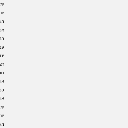
יולי 5
יוני 5
מאי 5
אפרי
מרץ 
פברו
ינוא
דצמב
נובמ
אוקט
ספט
אוגו
יולי 4
יוני 4
מאי 4