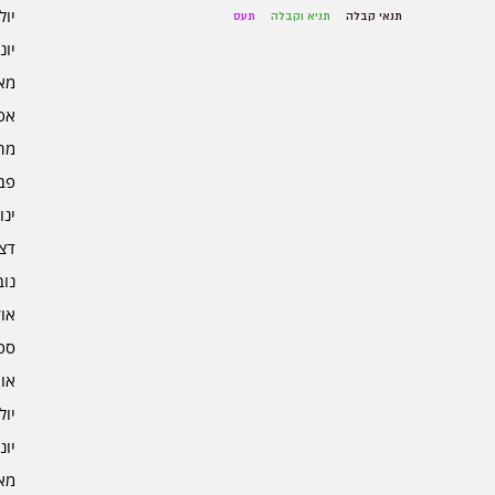
יולי 5
תנאי קבלה
תניא וקבלה
תעס
יוני 5
מאי 5
אפרי
מרץ 
פברו
ינוא
דצמב
נובמ
אוקט
ספט
אוגו
יולי 4
יוני 4
מאי 4