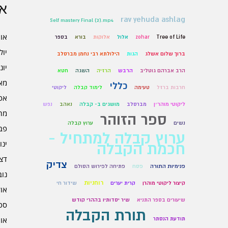
אר
rav yehuda ashlag
Self mastery Final (2).mp4
אוגו
Tree of Life
zohar
אלול
אלוקות
בורא
בספר
יולי 6
ברוך שלום אשלג
הגות
הילולתא רבי נחמן מברסלב
יוני 6
הרב אברהם גוטליב
הרבש
הרזיה
השגה
חטא
מאי 6
כללי
חרבות ברזל
טעימה
לימוד קבלה
ליקוטי
אפרי
ליקוטי מוהר״ן
מברסלב
מושגים ב- קבלה
נאהב
נפש
מרץ 
ספר הזוהר
נשים
ערוץ קבלה
פברו
ערוץ קבלה למתחיל -
ינוא
חכמת הקבלה
דצמב
צדיק
פנימיות התורה
פסח
פתיחה לפירוש הסולם
נובמ
רוחניות
קיצור ליקוטי מוהרן
קרית יערים
שידור חי
אוקט
שיעורים בספר התניא
שיר יסדותיו בההרי קודש
ספט
תורת הקבלה
אוגו
תודעת הנסתר