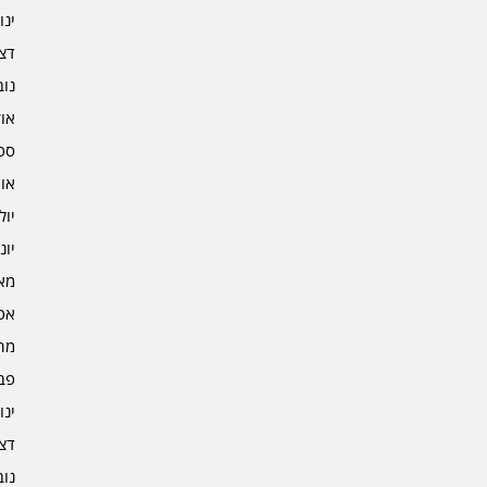
ינוא
דצמב
נובמ
אוקט
ספט
אוגו
יולי 2
יוני 2
מאי 2
אפרי
מרץ 
פברו
ינוא
דצמב
נובמ