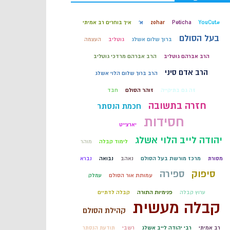
קבלה
#YouCut
Peticha
zohar
א'
איך בוחרים רב אמיתי
בעל הסולם
ברוך שלום אשלג
גוטליב
העצמה
חכמת הקבלה
הרב אברהם גוטליב
הרב אברהם מרדכי גוטליב
הרב אדם סיני
הרב ברוך שלום הלוי אשלג
זה גם בתיקייה
זוהר הסולם
חבד
חזרה בתשובה
חכמת הנסתר
חסידות
יארצייט
יהודה לייב הלוי אשלג
לימוד קבלה
מוהר
מסורת
מרכז מורשת בעל הסולם
נאהב
נבואה
נברא
סיפוק
ספירה
עמותת אור הסולם
עמלק
ערוץ קבלה
פנימיות התורה
קבלה לדתיים
קבלה מעשית
קהילת הסולם
רב אמיתי
רבי יהודה לייב אשלג
רשבי
תודעת הנסתר