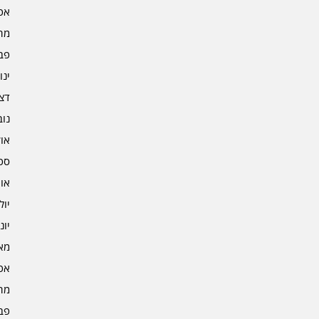
אפרי
מרץ 
פברו
ינוא
דצמב
נובמ
אוקט
ספט
אוגו
יולי 3
יוני 3
מאי 3
אפרי
מרץ 
פברו