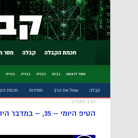
חכמת הקבלה
קבלה
מסר מ
עמוד לדוגמא
בבינה
בבנייה
בבנייה
בבנייה
קבלה
שאל את הרב
חסידות
חכמת הק
הרב גוטליב
הטיפ היומי – 35, – במדבר היה נס, הארון היה נושא את נוסעיו…