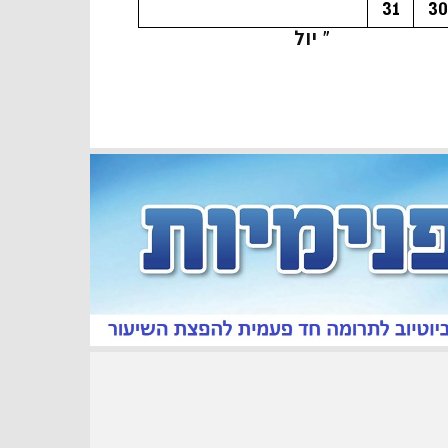
31
30
« יול