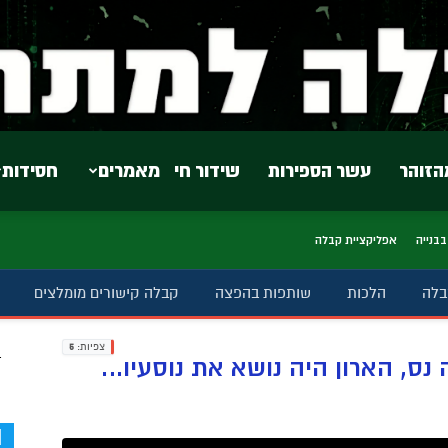
הזוהר
עשר הספירות
שידור חי
מאמרים
חסידות
בבנייה
אפליקציית קבלה
בלה
הלכות
שותפות בהפצה
קבלה קישורים מומלצים
צפיות:
5
ב
d